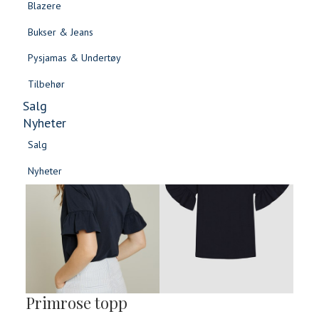
Blazere
Gensere & Cardigans
Bukser & Jeans
Topper & T-skjorter
Pysjamas & Undertøy
Skjorter & Bluser
Tilbehør
Salg
Nyheter
Salg
Nyheter
Salg
Salg
Nyheter
Nyheter
Primrose topp