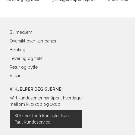
L
40
90-
Din
XL
42
94-
e-
post
XXL
44
98-
Bli medlem
Oversikt over kampanjer
Betaling
Levering og frakt
Retur og bytte
Vilkår
VI HJELPER DEG GJERNE!
Vårt kundesenter har åpent hverdager
mellom kl 09:00 og 15:00
Klikk her for å kontakte Jean
Paul Kundeservice