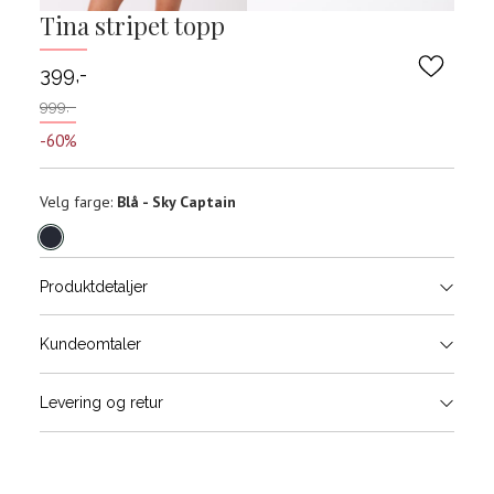
Tina stripet topp
399,-
999,-
-60%
Velg
Velg farge:
Blå - Sky Captain
farge
Produktdetaljer
Størrels
Få v
Kundeomtaler
Vi gir beskjed hvis varen kom
Levering og retur
stø
Størrelse
Klesstørrelse
Bry
L
XS
34
78-
XS
S