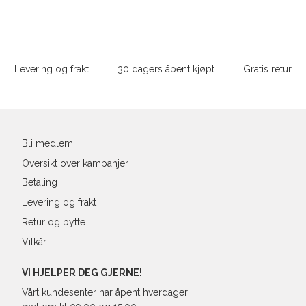
S
36
82-
Sidebunn
M
38
86-
Din
e-
Levering og frakt
30 dagers åpent kjøpt
Gratis retur
L
40
90-
post
XL
42
94-
XXL
44
98-
Bli medlem
Oversikt over kampanjer
Betaling
Levering og frakt
Retur og bytte
Vilkår
VI HJELPER DEG GJERNE!
Vårt kundesenter har åpent hverdager