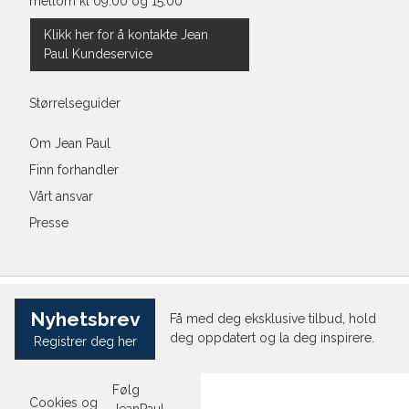
mellom kl 09:00 og 15:00
Klikk her for å kontakte Jean
Paul Kundeservice
Størrelseguider
Om Jean Paul
Finn forhandler
Vårt ansvar
Presse
Nyhetsbrev
Få med deg eksklusive tilbud, hold
deg oppdatert og la deg inspirere.
Registrer deg her
Følg
Cookies og