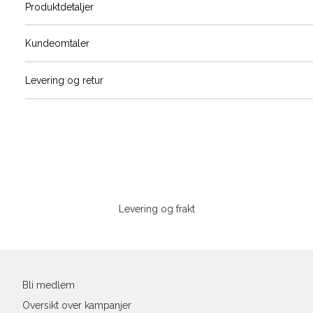
Produktdetaljer
Størrels
Få v
Kundeomtaler
Vi gir beskjed hvis varen kom
Levering og retur
stø
L
S
M
Sidebunn
Din
e-
Levering og frakt
post
Bli medlem
Oversikt over kampanjer