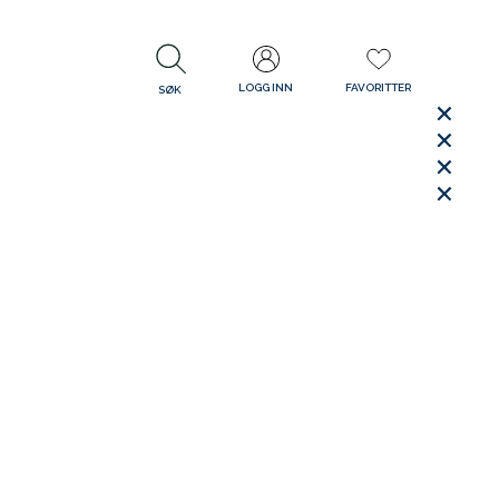
LOGG INN
FAVORITTER
SØK
LUKK
LUKK
Rask levering
Gratis retur
30 dager åpent kjøp
LUKK
LUKK