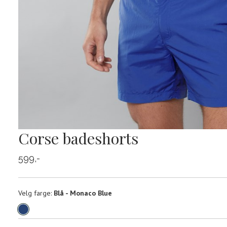
Corse badeshorts
599,-
Velg
Velg farge:
Blå - Monaco Blue
farge