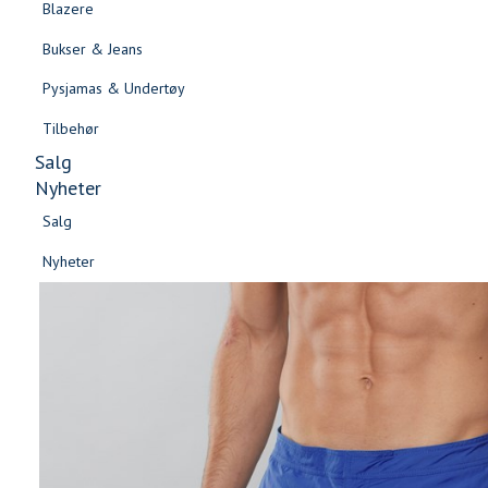
Blazere
Gensere & Cardigans
Bukser & Jeans
Topper & T-skjorter
Pysjamas & Undertøy
Skjorter & Bluser
Tilbehør
Salg
Nyheter
Salg
Nyheter
Salg
Salg
Nyheter
Nyheter