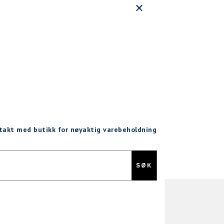
ntakt med butikk for nøyaktig varebeholdning
Gratis retur
SØK