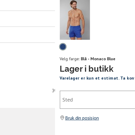
er
arsel
mer tilbake på lager. Velg ønsket
rrelse:
Velg
UKK
farge
Velg farge:
Blå - Monaco Blue
L
XL
XXL
Lager i butikk
Varelager er kun et estimat. Ta ko
SEND
30 dagers åpent kjøpt
Sted
Bruk din posisjon