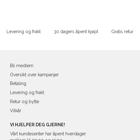
M
48/50
4
Sidebunn
L
52
4
Din
e-
Levering og frakt
30 dagers åpent kjøpt
Gratis retur
XL
54
4
post
XXL
56
4
3XL
58/60
4
Bli medlem
Oversikt over kampanjer
Betaling
Levering og frakt
Retur og bytte
Vilkår
VI HJELPER DEG GJERNE!
Vårt kundesenter har åpent hverdager