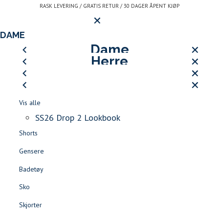
Gå
RASK LEVERING / GRATIS RETUR / 30 DAGER ÅPENT KJØP
Hovedmeny
til
innhold
LOGG INN ELLER REGISTRE
DAME
LUKK
HERRE
Dame
JEAN PAUL SPORT CLUB
Herre
LUKK
LUKK
Vis alle
SS26 DROP 2 LOOKBOOK
SØK
LUKK
LUKK
Vis alle
Åpne
-
Kjoler
Logg inn
Kundeservice
LUKK
Kontakt
LUKK
Vis alle
meny
Jean
BLI MEDLEM AV LE CLUB DE JEAN PAUL >>
Jakker & Frakker
LUKK
LUKK
Vis alle
oss
Finn forhandler
Skjørt
JEAN PAUL SPORT CLUB
Paul
T-skjorter & Piqué
Logg inn
SS26 Drop 2 Lookbook
Rask levering
Gratis retur
30 dager åpent kjøp
Blazere
LOGG INN / REGISTR
ALLE SALGSVARER -60% |
SALG DAME
|
SALG HERRE
Shorts
Shorts
Favoritter
Gensere
Tilbehør
Herre
Blazere
Badetøy
Sko
LOGG INN
FAVORITTER
SØK
Sko
Jakker & Kåper
Skjorter
Bukser & Jeans