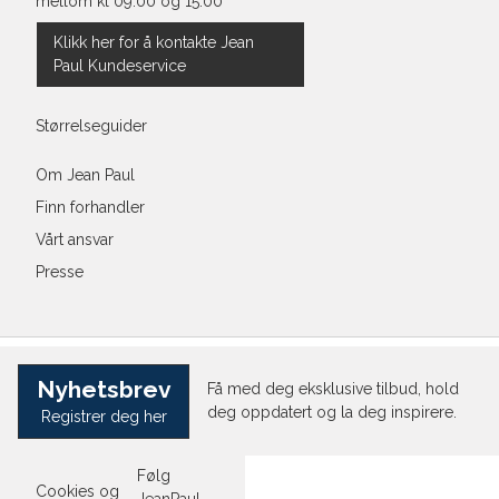
mellom kl 09:00 og 15:00
Klikk her for å kontakte Jean
Paul Kundeservice
Størrelseguider
Om Jean Paul
Finn forhandler
Vårt ansvar
Presse
Nyhetsbrev
Få med deg eksklusive tilbud, hold
deg oppdatert og la deg inspirere.
Registrer deg her
Følg
Cookies og