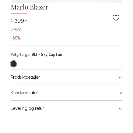
Marlo Blazer
1 399,-
3 499,-
-60%
Velg
Velg farge:
Blå - Sky Captain
farge
Produktdetaljer
Størrels
Få v
Kundeomtaler
Vi gir beskjed hvis varen kom
Levering og retur
stø
Størrelser
Klesstørrelser
H
L
S
44/46
3
48
50