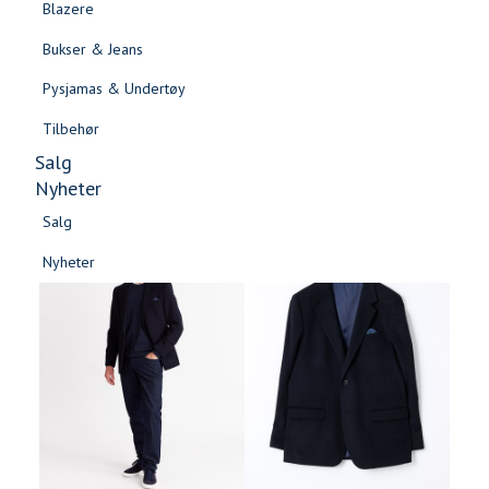
Blazere
Gensere & Cardigans
Bukser & Jeans
Topper & T-skjorter
Pysjamas & Undertøy
Skjorter & Bluser
Tilbehør
Salg
Nyheter
Salg
Nyheter
Modellen er 189 cm høy og har på
Salg
Informasjon
-60%
seg B250
Salg
om
Nyheter
modellhøyde
Nyheter
og
produkstørrelse