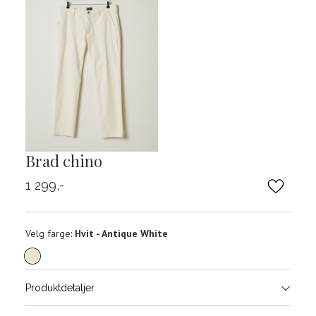
Brad chino
1 299,-
Velg
Velg farge:
Hvit - Antique White
farge
Produktdetaljer