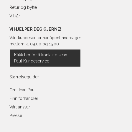
38"
101,
Retur og bytte
Vilkår
40"
106,
VI HJELPER DEG GJERNE!
Vårt kundesenter har åpent hverdager
mellom kl 09:00 og 15:00
Klikk her for å kontakte Jean
Paul Kundeservice
Størrelseguider
Om Jean Paul
Finn forhandler
Vårt ansvar
Presse