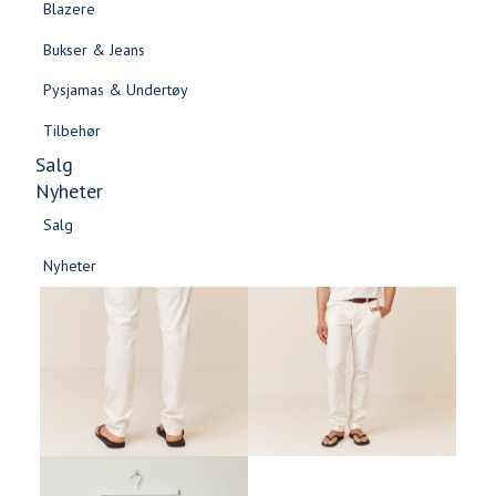
Blazere
Gensere & Cardigans
Bukser & Jeans
Topper & T-skjorter
Pysjamas & Undertøy
Skjorter & Bluser
Tilbehør
Salg
Nyheter
Salg
Nyheter
Salg
Salg
Nyheter
Nyheter