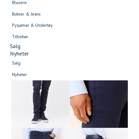
Blazere
Gensere & Cardigans
Bukser & Jeans
Topper & T-skjorter
Pysjamas & Undertøy
Skjorter & Bluser
Tilbehør
Salg
Nyheter
Salg
Nyheter
Salg
Salg
Nyheter
Nyheter