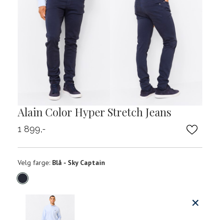
Alain Color Hyper Stretch Jeans
1 899,-
Velg
Velg farge:
Blå - Sky Captain
farge
Produktdetaljer