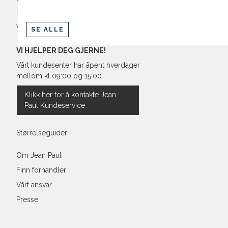
38"
101,
Retur og bytte
Vilkår
SE ALLE
40"
106,
VI HJELPER DEG GJERNE!
Vårt kundesenter har åpent hverdager
mellom kl 09:00 og 15:00
Klikk her for å kontakte Jean
Paul Kundeservice
Størrelseguider
Om Jean Paul
Finn forhandler
Vårt ansvar
Presse