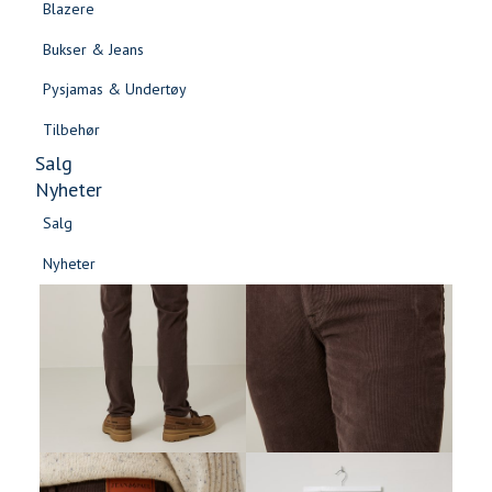
Blazere
Gensere & Cardigans
Bukser & Jeans
Topper & T-skjorter
Pysjamas & Undertøy
Skjorter & Bluser
Tilbehør
Salg
Nyheter
Salg
Nyheter
Salg
Salg
Nyheter
Nyheter