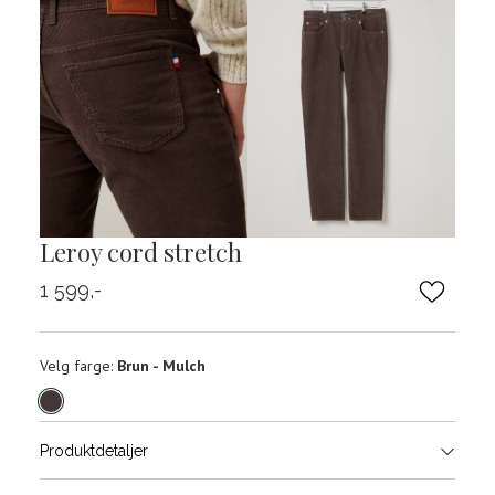
Leroy cord stretch
1 599,-
Velg
Velg farge:
Brun - Mulch
farge
Produktdetaljer