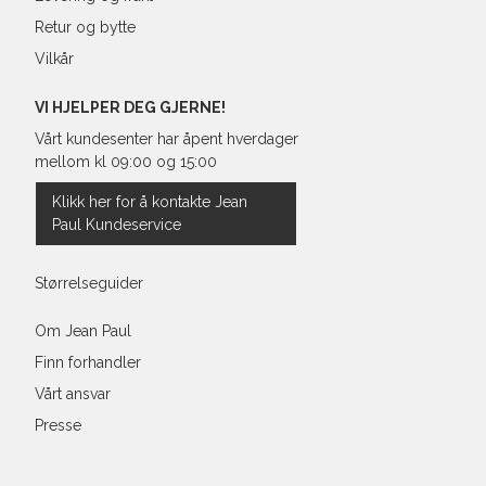
38"
101,
Retur og bytte
Vilkår
40"
106,
VI HJELPER DEG GJERNE!
Vårt kundesenter har åpent hverdager
mellom kl 09:00 og 15:00
Klikk her for å kontakte Jean
Paul Kundeservice
Størrelseguider
Om Jean Paul
Finn forhandler
Vårt ansvar
Presse