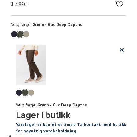
1 499,-
Velg
Velg farge:
Grønn - Guc Deep Depths
farge
Produktdetaljer
Størrels
Få v
Kundeomtaler
Vi gir beskjed hvis varen kom
Levering og retur
stø
Midjemål i tommer
Midj
Velg
L
28"
76,5
farge
Velg farge:
Grønn - Guc Deep Depths
Din
29"
79
e-
Lager i butikk
post
Sidebunn
Varelager er kun et estimat. Ta kontakt med butikk
30"
81,5
for nøyaktig varebeholdning
Levering og frakt
30 dagers åpent kjøpt
Gratis retur