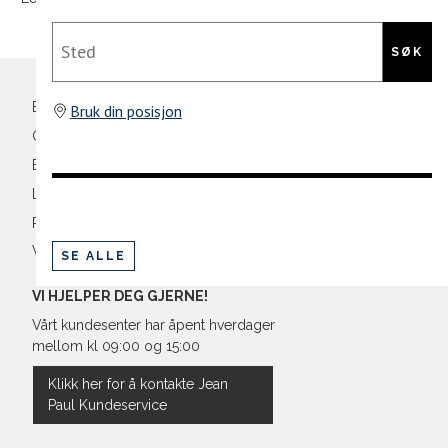
31"
84
Sted
32"
86,5
SØK
33"
89
Bli medlem
Bruk din posisjon
34"
91,5
Oversikt over kampanjer
Betaling
36"
96,5
Levering og frakt
38"
101,
Retur og bytte
Vilkår
SE ALLE
40"
106,
VI HJELPER DEG GJERNE!
Vårt kundesenter har åpent hverdager
mellom kl 09:00 og 15:00
Klikk her for å kontakte Jean
Paul Kundeservice