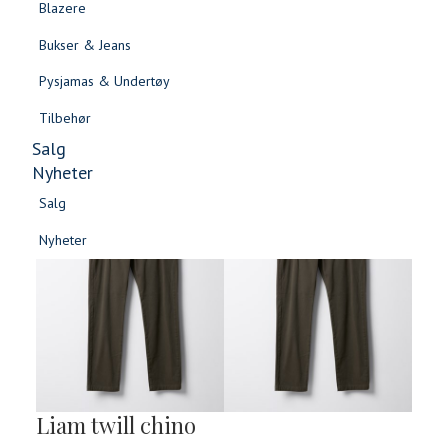
Blazere
Gensere & Cardigans
Bukser & Jeans
Topper & T-skjorter
Pysjamas & Undertøy
Skjorter & Bluser
Tilbehør
Salg
Nyheter
Salg
Nyheter
Salg
Salg
Nyheter
Nyheter
Liam twill chino