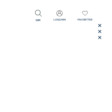
LOGG INN
FAVORITTER
SØK
LUKK
LUKK
Rask levering
Gratis retur
30 dager åpent kjøp
LUKK