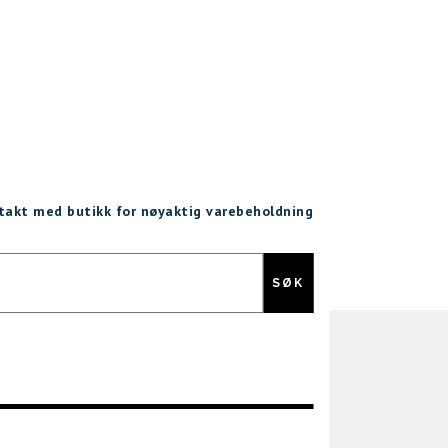
ntakt med butikk for nøyaktig varebeholdning
Gratis retur
SØK