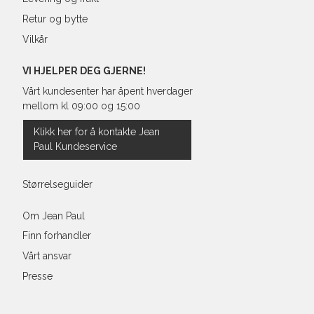
post
38"
101,
Retur og bytte
Vilkår
40"
106,
VI HJELPER DEG GJERNE!
Vårt kundesenter har åpent hverdager
mellom kl 09:00 og 15:00
Klikk her for å kontakte Jean
Paul Kundeservice
Størrelseguider
Om Jean Paul
Finn forhandler
Vårt ansvar
Presse