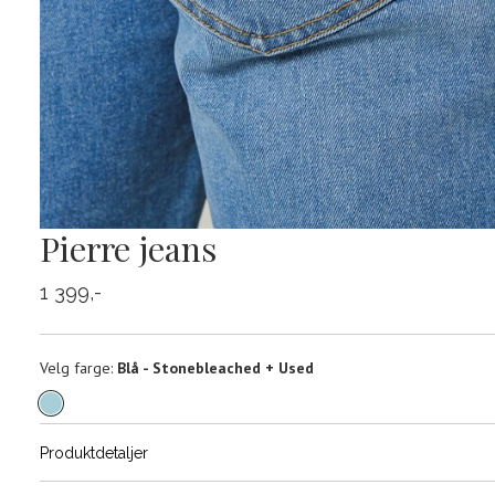
Pierre jeans
1 399,-
Velg
Velg farge:
Blå - Stonebleached + Used
farge
Produktdetaljer