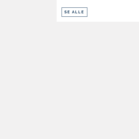
5
XXL
SE ALLE
5
3XL