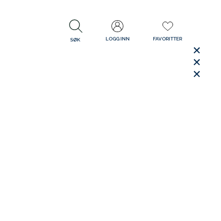
LOGG INN
FAVORITTER
SØK
LUKK
LUKK
Rask levering
Gratis retur
30 dager åpent kjøp
LUKK