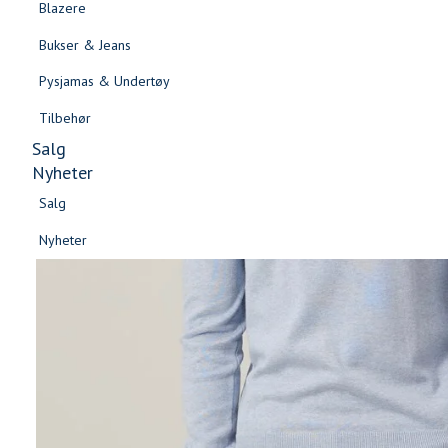
Blazere
Gensere & Cardigans
Bukser & Jeans
Topper & T-skjorter
Pysjamas & Undertøy
Skjorter & Bluser
Tilbehør
Salg
Nyheter
Salg
Nyheter
Salg
Salg
Nyheter
Nyheter