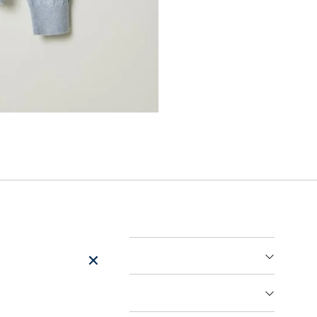
er
arsel