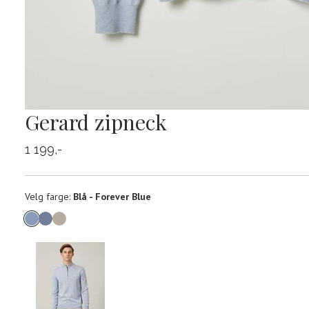
Gerard zipneck
1 199,-
Velg
Velg farge:
Blå - Forever Blue
farge
Produktdetaljer
Størrels
Få v
Kundeomtaler