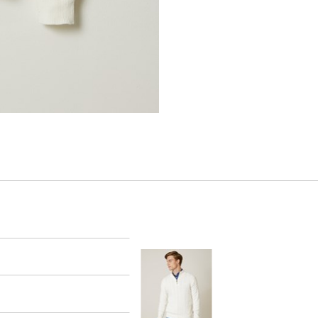
er
arsel