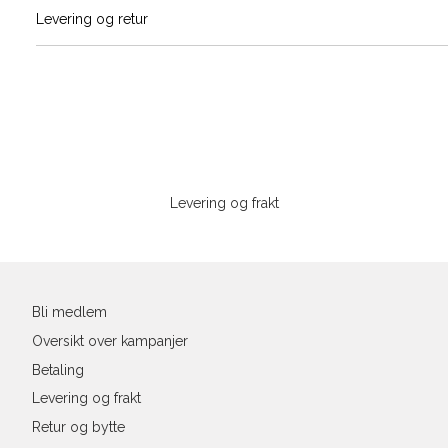
Vi gir beskjed hvis varen kom
Levering og retur
stø
Hal
Størrelser
Klesstørrelser
L
(cm
S
M
S
44/46
38
M
48/50
40
Sidebunn
XXXL
L
52
42
Levering og frakt
Din
XL
54
44
e-
XXL
56
46
post
Bli medlem
3XL
58/60
48
Oversikt over kampanjer
Betaling
Levering og frakt
Retur og bytte