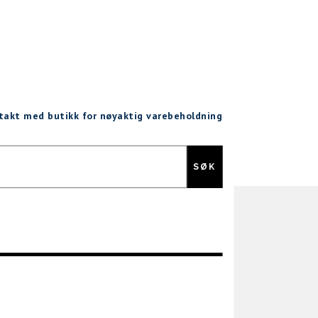
ntakt med butikk for nøyaktig varebeholdning
Gratis retur
SØK