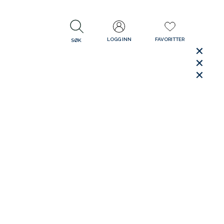
LOGG INN
FAVORITTER
SØK
LUKK
LUKK
Rask levering
Gratis retur
30 dager åpent kjøp
LUKK