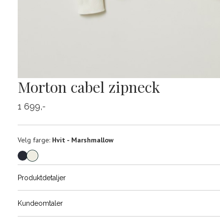
Morton cabel zipneck
1 699,-
Velg
Velg farge:
Hvit - Marshmallow
farge
Produktdetaljer
Størrels
Få v
Kundeomtaler