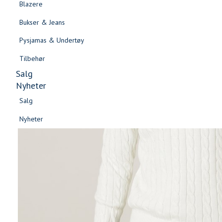
Blazere
Gensere & Cardigans
Bukser & Jeans
Topper & T-skjorter
Pysjamas & Undertøy
Skjorter & Bluser
Tilbehør
Salg
Nyheter
Salg
Nyheter
Salg
Salg
Nyheter
Nyheter