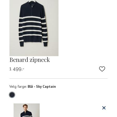
Benard zipneck
1 499,-
Velg
Velg farge:
Blå - Sky Captain
farge
Produktdetaljer