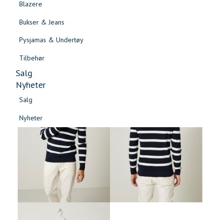
Blazere
Gensere & Cardigans
Bukser & Jeans
Topper & T-skjorter
Pysjamas & Undertøy
Skjorter & Bluser
Tilbehør
Salg
Nyheter
Salg
Nyheter
Salg
Salg
Nyheter
Nyheter