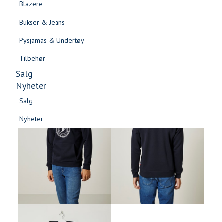
Blazere
Gensere & Cardigans
Bukser & Jeans
Topper & T-skjorter
Pysjamas & Undertøy
Skjorter & Bluser
Tilbehør
Salg
Nyheter
Salg
Nyheter
Salg
Salg
Nyheter
Nyheter