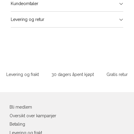
Størrels
Få v
Kundeomtaler
Vi gir beskjed hvis varen kom
Levering og retur
stø
Hal
Størrelser
Klesstørrelser
L
(cm
S
M
S
44/46
38
M
48/50
40
Sidebunn
Din
e-
L
52
42
Levering og frakt
30 dagers åpent kjøpt
Gratis retur
post
XL
54
44
XXL
56
46
Bli medlem
3XL
58/60
48
Oversikt over kampanjer
Betaling
Levering og frakt