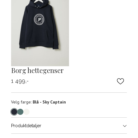
Borg hettegenser
1 499,-
Velg
Velg farge:
Blå - Sky Captain
farge
Produktdetaljer