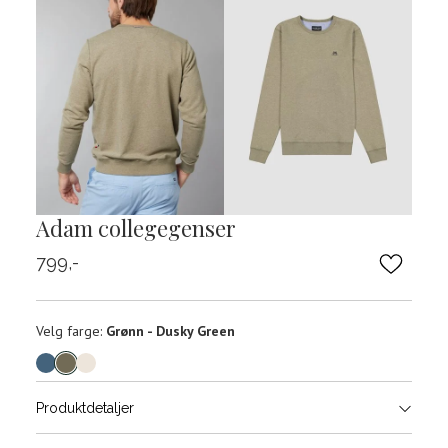
Adam collegegenser
799,-
Velg
Velg farge:
Grønn - Dusky Green
farge
Produktdetaljer