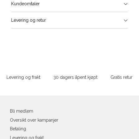
Størrels
Få v
Kundeomtaler
Vi gir beskjed hvis varen kom
Levering og retur
stø
Hal
Størrelser
Klesstørrelser
L
(cm
S
M
S
44/46
38
M
48/50
40
Sidebunn
XXXL
L
52
42
Levering og frakt
30 dagers åpent kjøpt
Gratis retur
Din
XL
54
44
e-
XXL
56
46
post
Bli medlem
3XL
58/60
48
Oversikt over kampanjer
Betaling
Levering og frakt