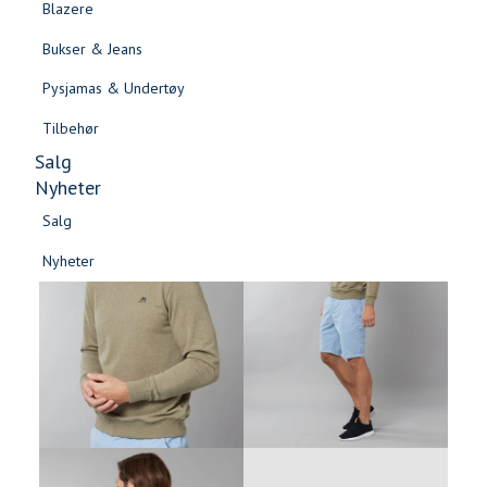
Blazere
Gensere & Cardigans
Bukser & Jeans
Topper & T-skjorter
Pysjamas & Undertøy
Skjorter & Bluser
Tilbehør
Salg
Nyheter
Salg
Nyheter
Salg
Salg
Nyheter
Nyheter