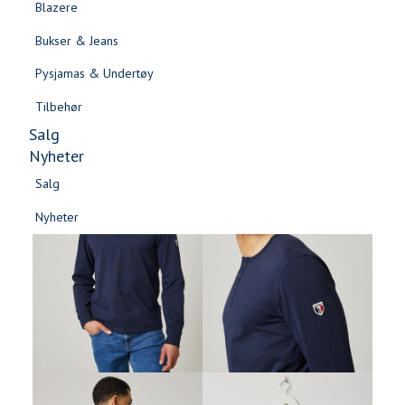
Blazere
Gensere & Cardigans
Bukser & Jeans
Topper & T-skjorter
Pysjamas & Undertøy
Skjorter & Bluser
Tilbehør
Salg
Nyheter
Salg
Nyheter
Salg
Salg
Nyheter
Nyheter