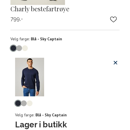
Charly bestefartrøye
799,-
Velg
Velg farge:
Blå - Sky Captain
farge
Produktdetaljer
Størrels
Få v
Kundeomtaler
Vi gir beskjed hvis varen kom
Levering og retur
stø
Hal
Størrelser
Klesstørrelser
Velg
L
(cm
farge
Velg farge:
Blå - Sky Captain
S
M
S
44/46
38
Lager i butikk
M
48/50
40