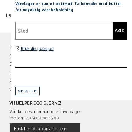
Sidebunn
XXXL
Varelager er kun et estimat. Ta kontakt med butikk
for nøyaktig varebeholdning
L
52
42
Levering og frakt
30 dagers åpent kjøpt
Gratis retur
Din
Sted
XL
54
44
e-
SØK
XXL
56
46
post
Bli medlem
Bruk din posisjon
3XL
58/60
48
Oversikt over kampanjer
Betaling
Levering og frakt
Retur og bytte
Vilkår
SE ALLE
VI HJELPER DEG GJERNE!
Vårt kundesenter har åpent hverdager
mellom kl 09:00 og 15:00
Klikk her for å kontakte Jean