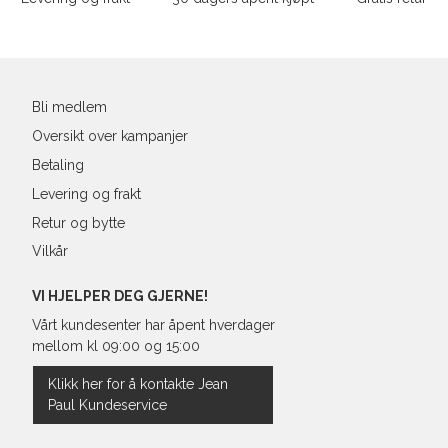
Din
XL
54
44
e-
XXL
56
46
post
Bli medlem
3XL
58/60
48
Oversikt over kampanjer
Betaling
Levering og frakt
Retur og bytte
Vilkår
VI HJELPER DEG GJERNE!
Vårt kundesenter har åpent hverdager
mellom kl 09:00 og 15:00
Klikk her for å kontakte Jean
Paul Kundeservice