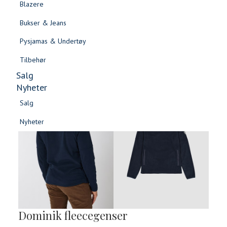
Blazere
Gensere & Cardigans
Bukser & Jeans
Topper & T-skjorter
Pysjamas & Undertøy
Skjorter & Bluser
Tilbehør
Salg
Nyheter
Salg
Nyheter
Salg
Salg
Nyheter
Nyheter
Dominik fleecegenser