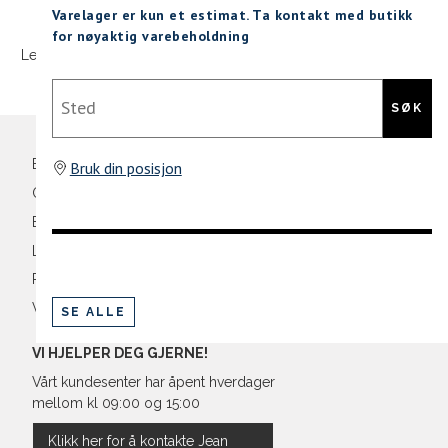
M
48/50
40
Sidebunn
XXXL
Varelager er kun et estimat. Ta kontakt med butikk
for nøyaktig varebeholdning
L
52
42
Levering og frakt
30 dagers åpent kjøpt
Gratis retur
Din
Sted
XL
54
44
e-
SØK
XXL
56
46
post
Bli medlem
Bruk din posisjon
3XL
58/60
48
Oversikt over kampanjer
Betaling
Levering og frakt
Retur og bytte
Vilkår
SE ALLE
VI HJELPER DEG GJERNE!
Vårt kundesenter har åpent hverdager
mellom kl 09:00 og 15:00
Klikk her for å kontakte Jean