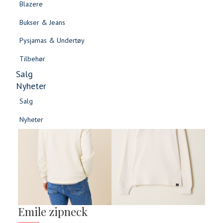
Blazere
Gensere & Cardigans
Bukser & Jeans
Topper & T-skjorter
Pysjamas & Undertøy
Skjorter & Bluser
Tilbehør
Salg
Nyheter
Salg
-60%
Nyheter
Salg
Salg
Nyheter
Nyheter
Emile zipneck