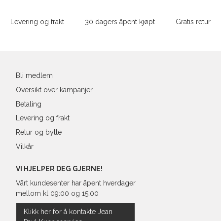
Sidebunn
Din
e-
L
52
42
Levering og frakt
30 dagers åpent kjøpt
Gratis retur
post
XL
54
44
XXL
56
46
Bli medlem
3XL
58/60
48
Oversikt over kampanjer
Betaling
Levering og frakt
Retur og bytte
Vilkår
VI HJELPER DEG GJERNE!
Vårt kundesenter har åpent hverdager
mellom kl 09:00 og 15:00
Klikk her for å kontakte Jean