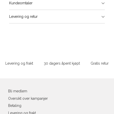
Størrels
Få v
Kundeomtaler
Vi gir beskjed hvis varen kom
Levering og retur
stø
Hal
Størrelser
Klesstørrelser
L
(cm
S
M
S
44/46
38
M
48/50
40
Sidebunn
XXXL
L
52
42
Levering og frakt
30 dagers åpent kjøpt
Gratis retur
Din
XL
54
44
e-
XXL
56
46
post
Bli medlem
3XL
58/60
48
Oversikt over kampanjer
Betaling
Levering og frakt