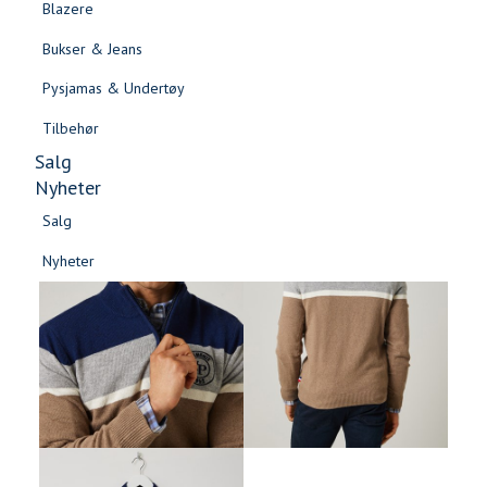
Blazere
Gensere & Cardigans
Bukser & Jeans
Topper & T-skjorter
Pysjamas & Undertøy
Skjorter & Bluser
Tilbehør
Salg
Nyheter
Salg
Nyheter
Salg
Salg
Nyheter
Nyheter