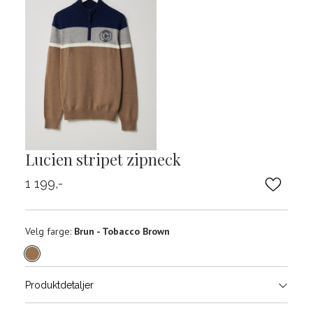
Lucien stripet zipneck
1 199,-
Velg
Velg farge:
Brun - Tobacco Brown
farge
Produktdetaljer