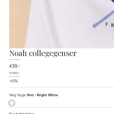
Noah collegegenser
439,-
1 099,-
-60%
Velg
Velg farge:
Hvit - Bright White
farge