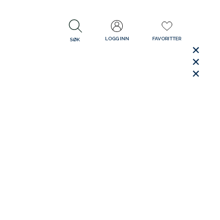
LOGG INN
FAVORITTER
SØK
LUKK
LUKK
Rask levering
Gratis retur
30 dager åpent kjøp
LUKK