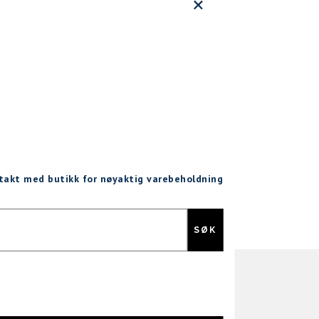
ntakt med butikk for nøyaktig varebeholdning
Gratis retur
SØK