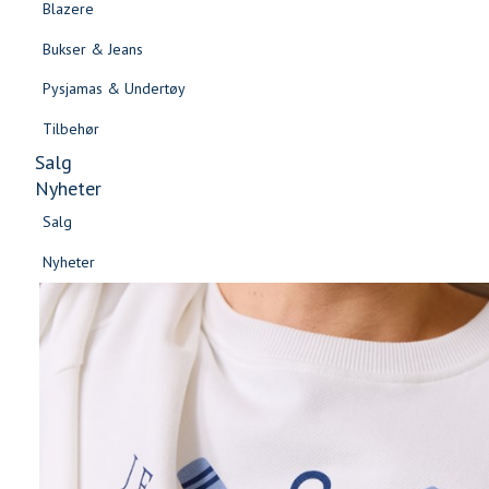
Blazere
Gensere & Cardigans
Bukser & Jeans
Topper & T-skjorter
Pysjamas & Undertøy
Skjorter & Bluser
Tilbehør
Salg
Nyheter
Salg
Nyheter
Salg
Salg
Nyheter
Nyheter