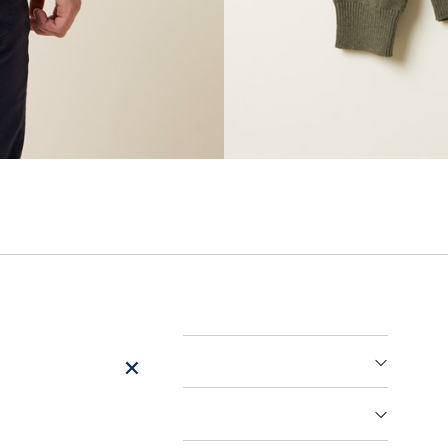
er
arsel