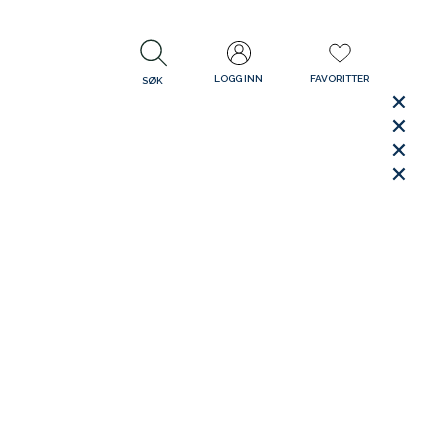
LOGG INN
FAVORITTER
SØK
LUKK
LUKK
Rask levering
Gratis retur
30 dager åpent kjøp
LUKK
LUKK