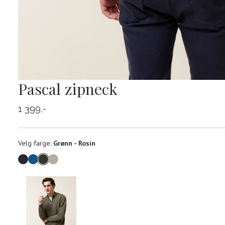
Pascal zipneck
1 399,-
Velg
Velg farge:
Grønn - Rosin
farge
Produktdetaljer
Størrels
Få v
Kundeomtaler