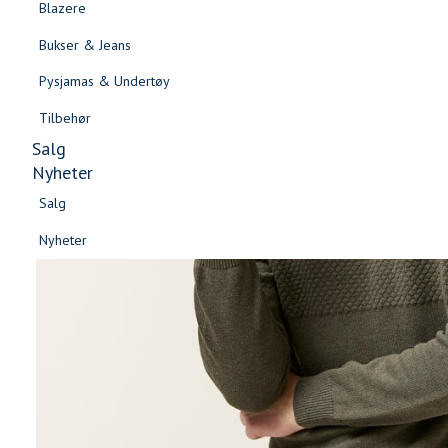
Blazere
Gensere & Cardigans
Bukser & Jeans
Topper & T-skjorter
Pysjamas & Undertøy
Skjorter & Bluser
Tilbehør
Salg
Nyheter
Salg
Nyheter
Salg
Salg
Nyheter
Nyheter