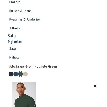
Blazere
Gensere & Cardigans
Bukser & Jeans
Topper & T-skjorter
Pysjamas & Undertøy
Skjorter & Bluser
Tilbehør
Salg
Nyheter
Salg
Pascal genser
Nyheter
Salg
Salg
1 299,-
Nyheter
Nyheter
Velg
Velg farge:
Grønn - Jungle Green
farge
Produktdetaljer
Størrels
Få v
Kundeomtaler
Vi gir beskjed hvis varen kom