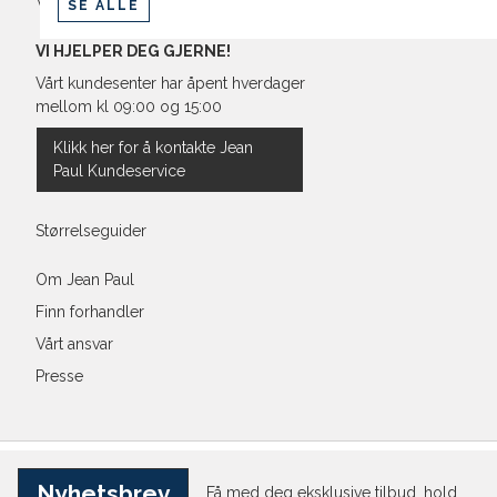
Vilkår
SE ALLE
VI HJELPER DEG GJERNE!
Vårt kundesenter har åpent hverdager
mellom kl 09:00 og 15:00
Klikk her for å kontakte Jean
Paul Kundeservice
Størrelseguider
Om Jean Paul
Finn forhandler
Vårt ansvar
Presse
Nyhetsbrev
Få med deg eksklusive tilbud, hold