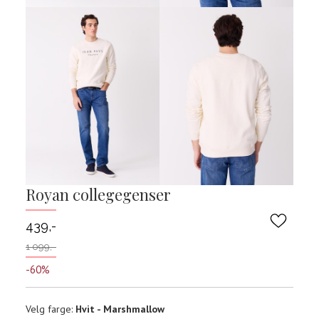
Royan collegegenser
439,-
1 099,-
-60%
Velg
Velg farge:
Hvit - Marshmallow