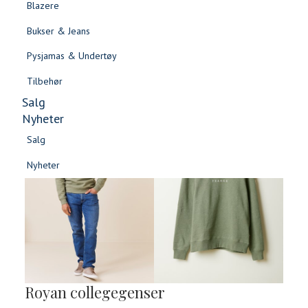
Blazere
Gensere & Cardigans
Bukser & Jeans
Topper & T-skjorter
Pysjamas & Undertøy
Skjorter & Bluser
Tilbehør
Salg
Nyheter
Salg
Nyheter
Salg
Salg
Nyheter
Nyheter
Royan collegegenser