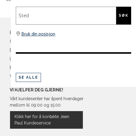
Din
Sted
XL
54
44
e-
SØK
XXL
56
46
post
Bli medlem
Bruk din posisjon
3XL
58/60
48
Oversikt over kampanjer
Betaling
Levering og frakt
Retur og bytte
Vilkår
SE ALLE
VI HJELPER DEG GJERNE!
Vårt kundesenter har åpent hverdager
mellom kl 09:00 og 15:00
Klikk her for å kontakte Jean
Paul Kundeservice