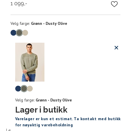
1 099,-
Velg
Velg farge:
Grønn - Dusty Olive
farge
Produktdetaljer
Størrels
Få v
Kundeomtaler
Vi gir beskjed hvis varen kom
Levering og retur
stø
Hal
Størrelser
Klesstørrelser
Velg
L
(cm
farge
Velg farge:
Grønn - Dusty Olive
S
M
S
44/46
38
Lager i butikk
M
48/50
40
Sidebunn
XXXL
Varelager er kun et estimat. Ta kontakt med butikk
for nøyaktig varebeholdning
L
52
42
Levering og frakt
30 dagers åpent kjøpt
Gratis retur