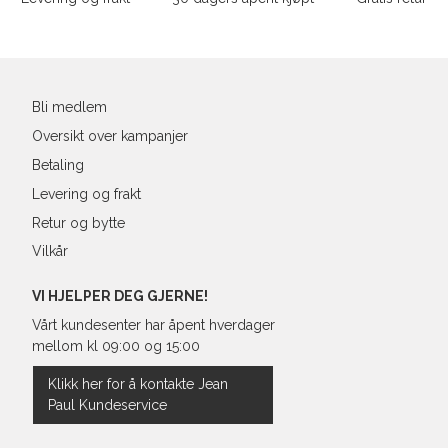
post
XL
54
44
XXL
56
46
Bli medlem
3XL
58/60
48
Oversikt over kampanjer
Betaling
Levering og frakt
Retur og bytte
Vilkår
VI HJELPER DEG GJERNE!
Vårt kundesenter har åpent hverdager
mellom kl 09:00 og 15:00
Klikk her for å kontakte Jean
Paul Kundeservice