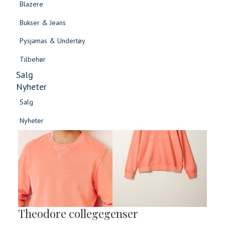
Blazere
Gensere & Cardigans
Bukser & Jeans
Topper & T-skjorter
Pysjamas & Undertøy
Skjorter & Bluser
Tilbehør
Salg
Nyheter
Salg
Nyheter
Salg
Salg
Nyheter
Nyheter
Theodore collegegenser