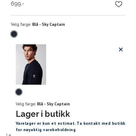
699,-
Velg
Velg farge:
Blå - Sky Captain
farge
Produktdetaljer
Størrels
Få v
Kundeomtaler
Vi gir beskjed hvis varen kom
Levering og retur
stø
Hal
Størrelser
Klesstørrelser
Velg
L
(cm
farge
Velg farge:
Blå - Sky Captain
S
M
S
44/46
38
Lager i butikk
M
48/50
40
Sidebunn
XXXL
Varelager er kun et estimat. Ta kontakt med butikk
for nøyaktig varebeholdning
L
52
42
Levering og frakt
30 dagers åpent kjøpt
Gratis retur