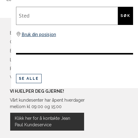
Din
Sted
XL
54
44
e-
SØK
XXL
56
46
post
Bli medlem
Bruk din posisjon
3XL
58/60
48
Oversikt over kampanjer
Betaling
Levering og frakt
Retur og bytte
Vilkår
SE ALLE
VI HJELPER DEG GJERNE!
Vårt kundesenter har åpent hverdager
mellom kl 09:00 og 15:00
Klikk her for å kontakte Jean
Paul Kundeservice