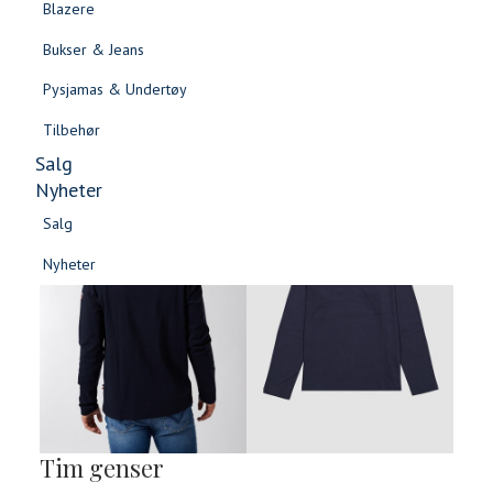
Blazere
Gensere & Cardigans
Bukser & Jeans
Topper & T-skjorter
Pysjamas & Undertøy
Skjorter & Bluser
Tilbehør
Salg
Nyheter
Salg
Nyheter
Salg
Salg
Nyheter
Nyheter
Tim genser