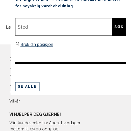
for nøyaktig varebeholdning
M
48/50
40
Sidebunn
XXXL
Sted
L
52
42
SØK
Levering og frakt
30 dagers åpent kjøpt
Gratis retur
Din
XL
54
44
e-
Bruk din posisjon
XXL
56
46
post
Bli medlem
3XL
58/60
48
Oversikt over kampanjer
Betaling
Levering og frakt
SE ALLE
Retur og bytte
Vilkår
VI HJELPER DEG GJERNE!
Vårt kundesenter har åpent hverdager
mellom kl 09:00 og 15:00