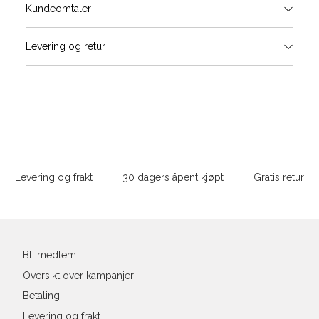
Størrels
Få v
Kundeomtaler
Vi gir beskjed hvis varen kom
Levering og retur
stø
Hal
Størrelser
Klesstørrelser
L
(cm
S
M
S
44/46
38
M
48/50
40
Sidebunn
Din
e-
L
52
42
Levering og frakt
30 dagers åpent kjøpt
Gratis retur
post
XL
54
44
XXL
56
46
Bli medlem
3XL
58/60
48
Oversikt over kampanjer
Betaling
Levering og frakt