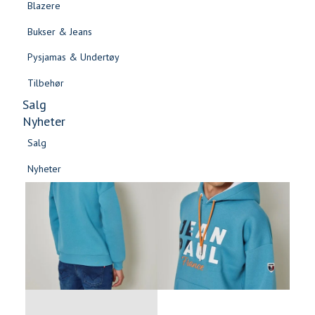
Blazere
Gensere & Cardigans
Bukser & Jeans
Topper & T-skjorter
Pysjamas & Undertøy
Skjorter & Bluser
Tilbehør
Salg
Nyheter
Salg
Nyheter
Salg
Salg
Nyheter
Nyheter