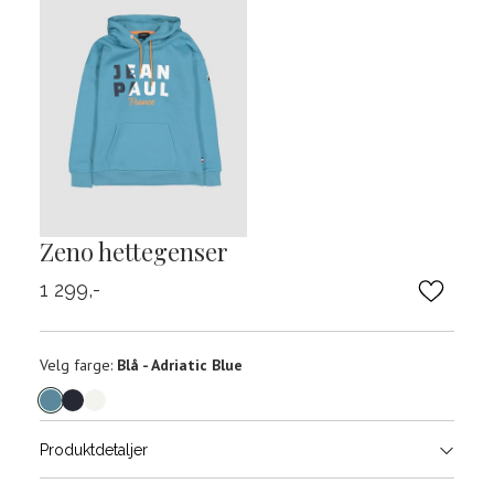
Zeno hettegenser
1 299,-
Velg
Velg farge:
Blå - Adriatic Blue
farge
Produktdetaljer