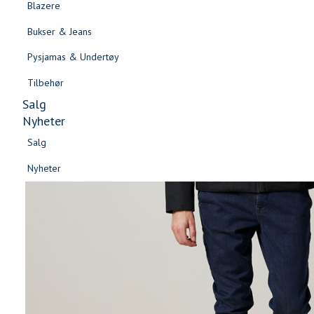
Blazere
Gensere & Cardigans
Bukser & Jeans
Topper & T-skjorter
Pysjamas & Undertøy
Skjorter & Bluser
Tilbehør
Salg
Nyheter
Salg
Nyheter
Salg
Salg
Nyheter
Nyheter