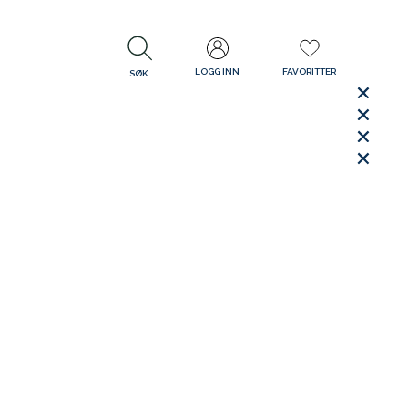
LOGG INN
FAVORITTER
SØK
LUKK
LUKK
Rask levering
Gratis retur
30 dager åpent kjøp
LUKK
LUKK