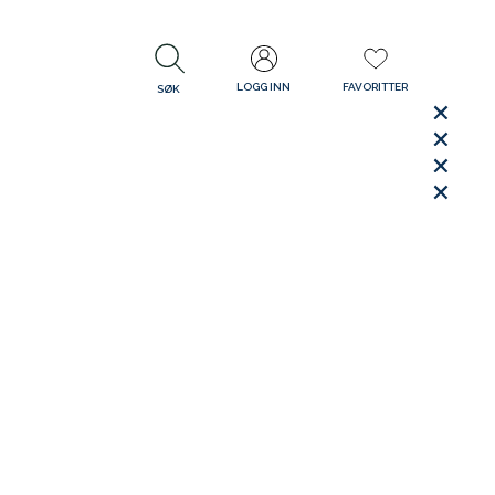
LOGG INN
FAVORITTER
SØK
LUKK
LUKK
Rask levering
Gratis retur
30 dager åpent kjøp
LUKK
LUKK