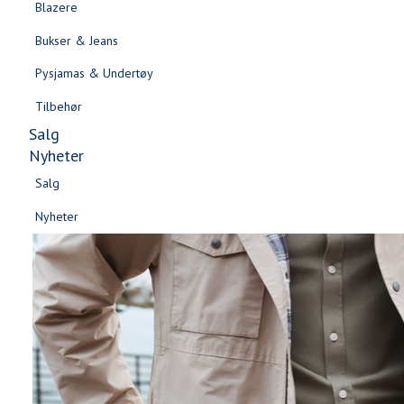
Blazere
Gensere & Cardigans
Bukser & Jeans
Topper & T-skjorter
Pysjamas & Undertøy
Skjorter & Bluser
Tilbehør
Salg
Nyheter
Salg
Nyheter
Salg
Salg
Nyheter
Nyheter