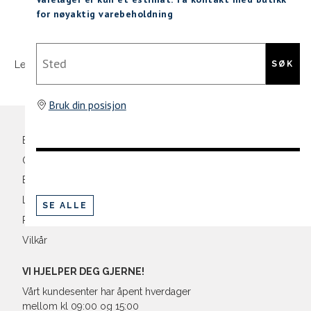
M
48/50
4
for nøyaktig varebeholdning
Sidebunn
XXXL
L
52
4
Sted
SØK
Levering og frakt
30 dagers åpent kjøpt
Gratis retur
XL
54
4
Din
XXL
56
4
e-
Bruk din posisjon
post
3XL
58/60
4
Bli medlem
Oversikt over kampanjer
Betaling
Levering og frakt
SE ALLE
Retur og bytte
Vilkår
VI HJELPER DEG GJERNE!
Vårt kundesenter har åpent hverdager
mellom kl 09:00 og 15:00