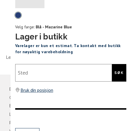
Levering og retur
stø
Velg
L
farge
Velg farge:
Blå - Mazarine Blue
S
M
Lager i butikk
Sidebunn
Varelager er kun et estimat. Ta kontakt med butikk
Din
for nøyaktig varebeholdning
e-
Levering og frakt
30 dagers åpent kjøpt
Gratis retur
post
Sted
SØK
Bli medlem
Bruk din posisjon
Oversikt over kampanjer
Betaling
Levering og frakt
Retur og bytte