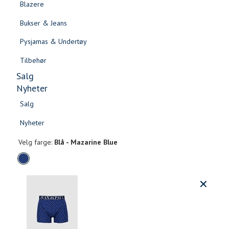
Blazere
Gensere & Cardigans
Bukser & Jeans
Topper & T-skjorter
Pysjamas & Undertøy
Skjorter & Bluser
Tilbehør
Salg
Nyheter
Salg
Matz Boxer
Nyheter
Salg
Salg
199,-
Nyheter
Nyheter
Velg
Velg farge:
Blå - Mazarine Blue
farge
Produktdetaljer
Størrels
Få v
Kundeomtaler
Vi gir beskjed hvis varen kom