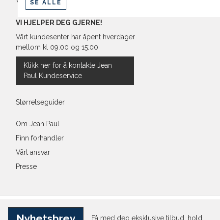
Vilkår
SE ALLE
VI HJELPER DEG GJERNE!
Vårt kundesenter har åpent hverdager
mellom kl 09:00 og 15:00
Klikk her for å kontakte Jean
Paul Kundeservice
Størrelseguider
Om Jean Paul
Finn forhandler
Vårt ansvar
Presse
Nyhetsbrev
Få med deg eksklusive tilbud, hold