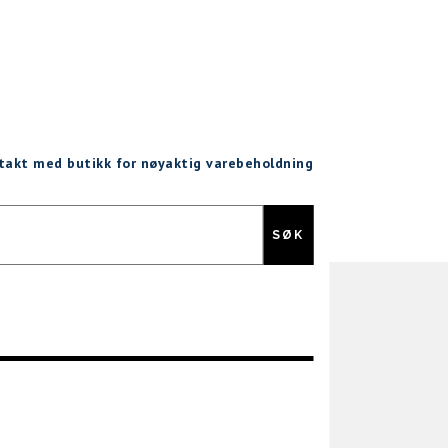
ntakt med butikk for nøyaktig varebeholdning
Gratis retur
SØK