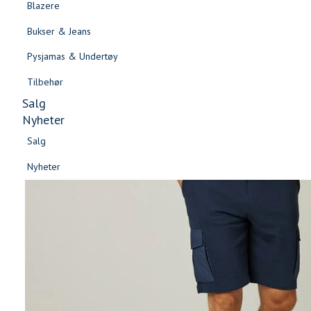
Blazere
Gensere & Cardigans
Bukser & Jeans
Topper & T-skjorter
Pysjamas & Undertøy
Skjorter & Bluser
Tilbehør
Salg
Nyheter
Salg
Nyheter
Salg
Salg
Nyheter
Nyheter