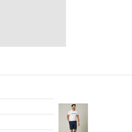
er
arsel