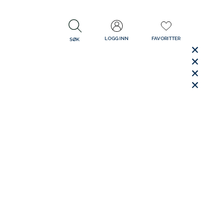
LOGG INN
FAVORITTER
SØK
LUKK
LUKK
Rask levering
Gratis retur
30 dager åpent kjøp
LUKK
LUKK