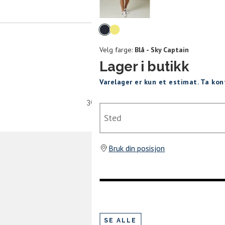
mer tilbake på lager. Velg ønsket
rrelse:
Velg
UKK
farge
Velg farge:
Blå - Sky Captain
L
XL
XXL
Lager i butikk
Varelager er kun et estimat. Ta ko
30 dagers åpent kjøpt
Sted
SEND
Bruk din posisjon
SE ALLE