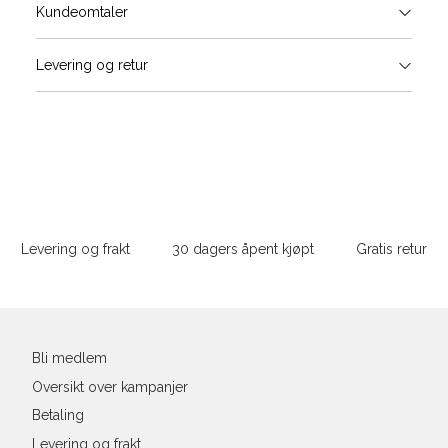
Størrels
Få v
Kundeomtaler
Vi gir beskjed hvis varen kom
Levering og retur
stø
L
S
M
Sidebunn
XXXL
Levering og frakt
30 dagers åpent kjøpt
Gratis retur
Din
e-
post
Bli medlem
Oversikt over kampanjer
Betaling
Levering og frakt