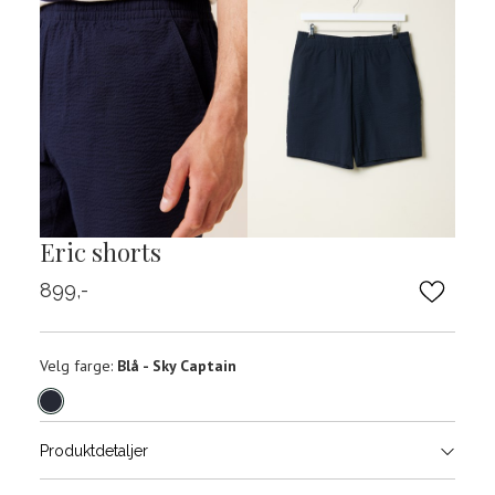
Eric shorts
899,-
Velg
Velg farge:
Blå - Sky Captain
farge
Produktdetaljer