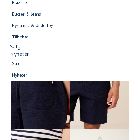
Blazere
Gensere & Cardigans
Bukser & Jeans
Topper & T-skjorter
Pysjamas & Undertøy
Skjorter & Bluser
Tilbehør
Salg
Nyheter
Salg
Nyheter
Salg
Salg
Nyheter
Nyheter