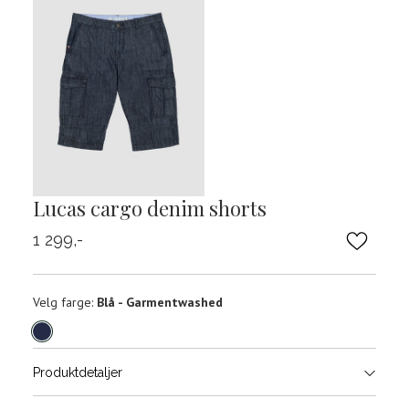
Lucas cargo denim shorts
1 299,-
Velg
Velg farge:
Blå - Garmentwashed
farge
Produktdetaljer