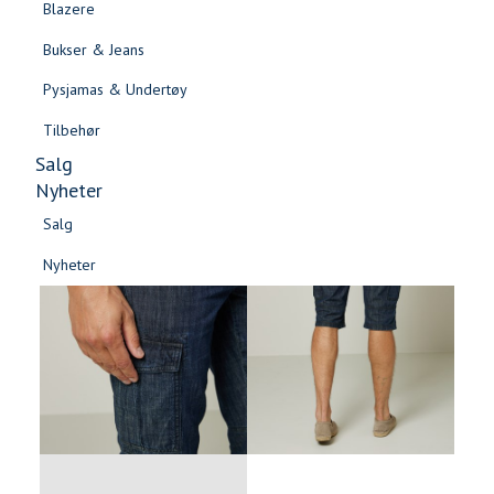
Blazere
Gensere & Cardigans
Bukser & Jeans
Topper & T-skjorter
Pysjamas & Undertøy
Skjorter & Bluser
Tilbehør
Salg
Nyheter
Salg
Nyheter
Salg
Salg
Nyheter
Nyheter