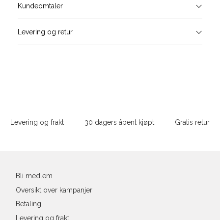
Størrels
Få v
Kundeomtaler
Vi gir beskjed hvis varen kom
Levering og retur
stø
L
S
M
Sidebunn
XXXL
Levering og frakt
30 dagers åpent kjøpt
Gratis retur
Din
e-
post
Bli medlem
Oversikt over kampanjer
Betaling
Levering og frakt