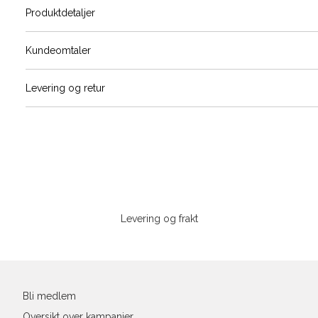
Produktdetaljer
Størrels
Få v
Kundeomtaler
Vi gir beskjed hvis varen kom
Levering og retur
stø
L
S
M
Sidebunn
XXXL
Levering og frakt
Din
e-
post
Bli medlem
Oversikt over kampanjer