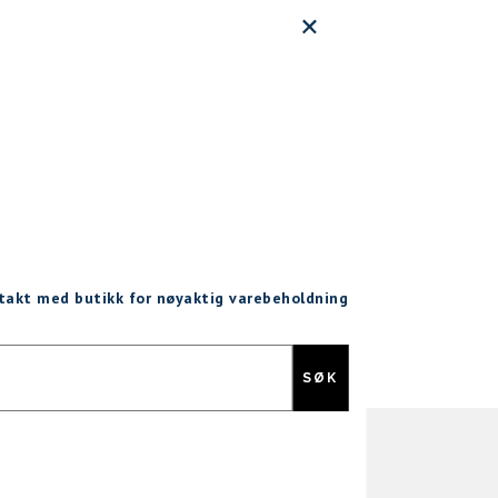
ntakt med butikk for nøyaktig varebeholdning
Gratis retur
SØK