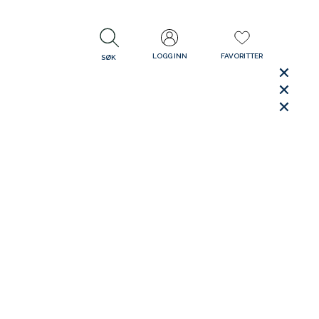
LOGG INN
FAVORITTER
SØK
LUKK
LUKK
Rask levering
Gratis retur
30 dager åpent kjøp
LUKK