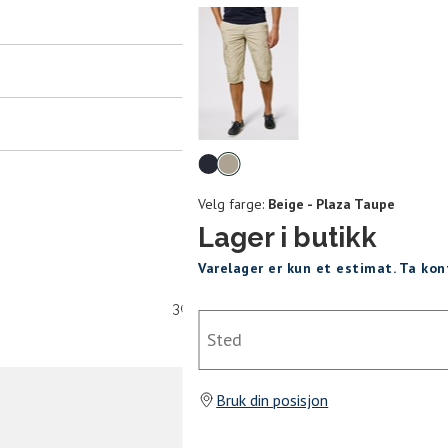
er
arsel
mer tilbake på lager. Velg ønsket
rrelse:
Velg
UKK
farge
Velg farge:
Beige - Plaza Taupe
L
XL
XXL
Lager i butikk
Varelager er kun et estimat. Ta ko
30 dagers åpent kjøpt
Sted
SEND
Bruk din posisjon