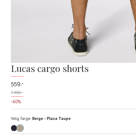
Lucas cargo shorts
559,-
1 399,-
-60%
Velg
Velg farge:
Beige - Plaza Taupe
farge