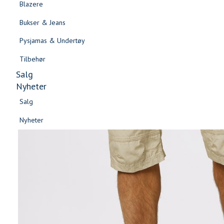
Blazere
Gensere & Cardigans
Bukser & Jeans
Topper & T-skjorter
Pysjamas & Undertøy
Skjorter & Bluser
Tilbehør
Salg
Nyheter
Salg
Nyheter
Salg
Salg
Nyheter
Nyheter