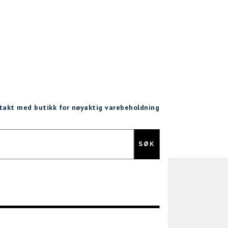
ntakt med butikk for nøyaktig varebeholdning
Gratis retur
SØK