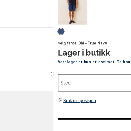
er
arsel
mer tilbake på lager. Velg ønsket
rrelse:
Velg
UKK
farge
Velg farge:
Blå - True Navy
L
XL
XXXL
Lager i butikk
Varelager er kun et estimat. Ta ko
SEND
30 dagers åpent kjøpt
Sted
Bruk din posisjon