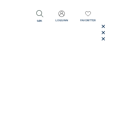
LOGG INN
FAVORITTER
SØK
LUKK
LUKK
Rask levering
Gratis retur
30 dager åpent kjøp
LUKK