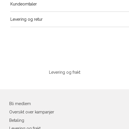
Størrels
Få v
Kundeomtaler
Vi gir beskjed hvis varen kom
Levering og retur
stø
L
S
M
Sidebunn
Din
e-
Levering og frakt
post
Bli medlem
Oversikt over kampanjer
Betaling
Levering og frakt