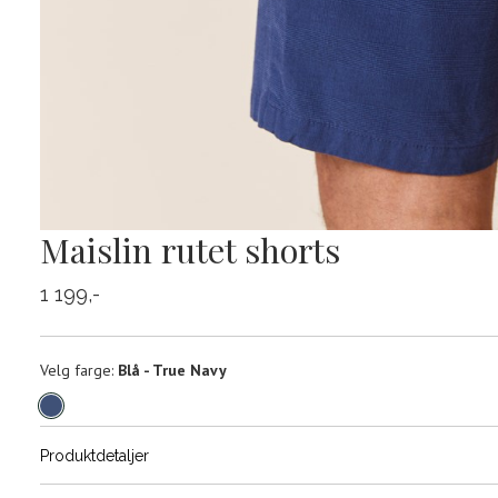
Maislin rutet shorts
1 199,-
Velg
Velg farge:
Blå - True Navy
farge
Produktdetaljer