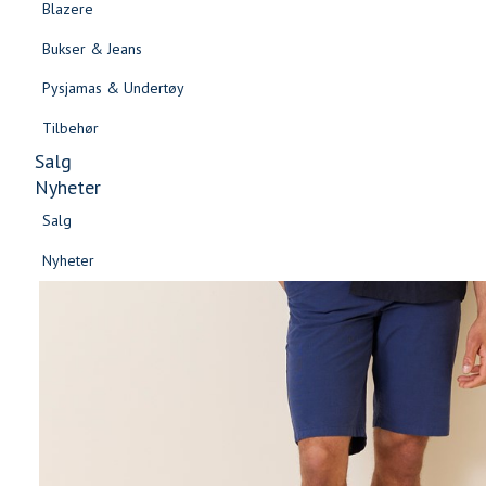
Blazere
Gensere & Cardigans
Bukser & Jeans
Topper & T-skjorter
Pysjamas & Undertøy
Skjorter & Bluser
Tilbehør
Salg
Nyheter
Salg
Nyheter
Salg
Salg
Nyheter
Nyheter