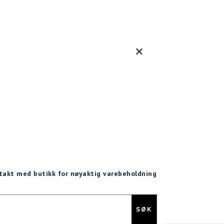
ntakt med butikk for nøyaktig varebeholdning
Gratis retur
SØK