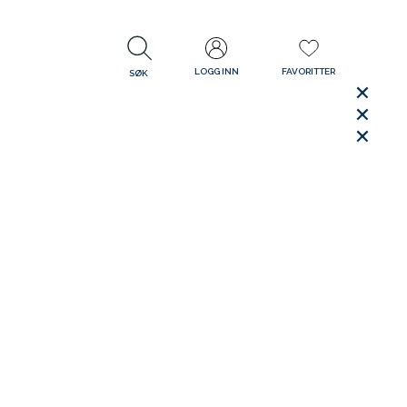
LOGG INN
FAVORITTER
SØK
LUKK
LUKK
Rask levering
Gratis retur
30 dager åpent kjøp
LUKK