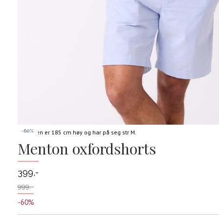
-60%
Modellen er 185 cm høy og har på seg str M.
Informasjon
Menton oxfordshorts
om
modellhøyde
og
399,-
produkstørrelse
999,-
-60%