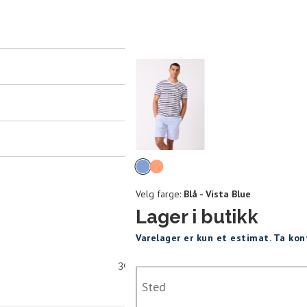
er
arsel
mer tilbake på lager. Velg ønsket
rrelse:
Velg
UKK
farge
SEND
Velg farge:
Blå - Vista Blue
Lager i butikk
Varelager er kun et estimat. Ta ko
30 dagers åpent kjøpt
Sted