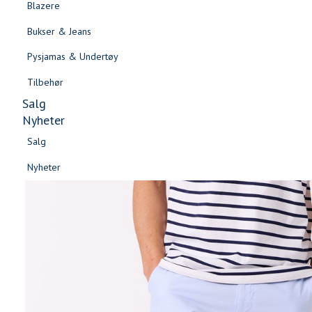
Blazere
Gensere & Cardigans
Bukser & Jeans
Topper & T-skjorter
Pysjamas & Undertøy
Skjorter & Bluser
Tilbehør
Salg
Nyheter
Salg
Nyheter
Salg
Salg
Nyheter
Nyheter