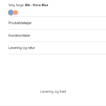
Velg
Velg farge:
Blå - Vista Blue
farge
Produktdetaljer
Størrels
Få v
Kundeomtaler
Vi gir beskjed hvis varen kom
Levering og retur
stø
L
Din
e-
post
Sidebunn
Levering og frakt