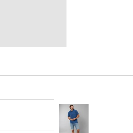
er
arsel