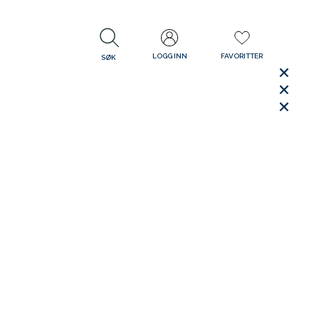
LOGG INN
FAVORITTER
SØK
LUKK
LUKK
Rask levering
Gratis retur
30 dager åpent kjøp
LUKK