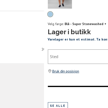
mer tilbake på lager. Velg ønsket
rrelse:
Velg
UKK
farge
Velg farge:
Blå - Super Stonewashed +
L
XL
XXL
Lager i butikk
Varelager er kun et estimat. Ta ko
30 dagers åpent kjøpt
Sted
SEND
Bruk din posisjon
SE ALLE