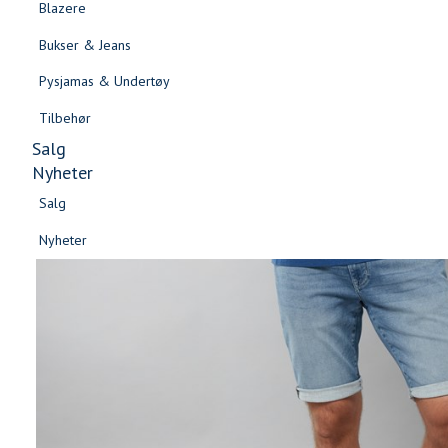
Blazere
Gensere & Cardigans
Bukser & Jeans
Topper & T-skjorter
Pysjamas & Undertøy
Skjorter & Bluser
Tilbehør
Salg
Nyheter
Salg
Nyheter
Salg
Salg
Nyheter
Nyheter