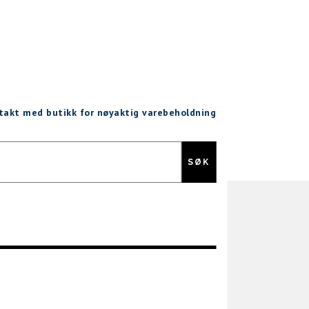
ntakt med butikk for nøyaktig varebeholdning
Gratis retur
SØK