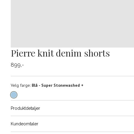
Pierre knit denim shorts
899,-
Velg
Velg farge:
Blå - Super Stonewashed +
farge
Produktdetaljer
Størrels
Få v
Kundeomtaler