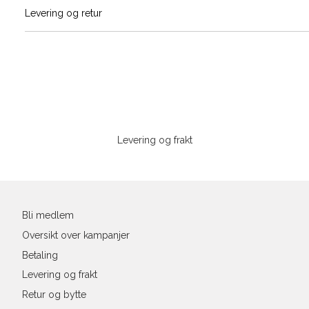
Vi gir beskjed hvis varen kom
Levering og retur
stø
L
S
M
Sidebunn
XXXL
Levering og frakt
Din
e-
post
Bli medlem
Oversikt over kampanjer
Betaling
Levering og frakt
Retur og bytte