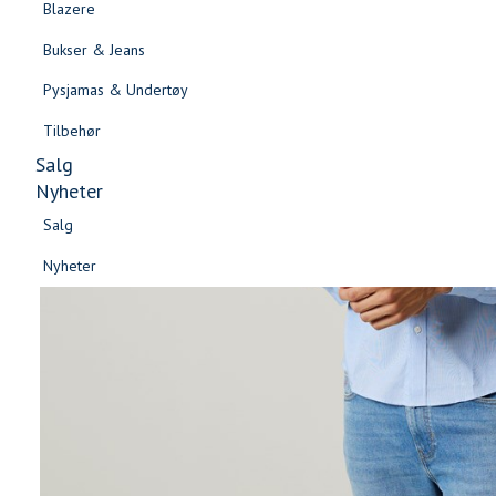
Blazere
Gensere & Cardigans
Bukser & Jeans
Topper & T-skjorter
Pysjamas & Undertøy
Skjorter & Bluser
Tilbehør
Salg
Nyheter
Salg
Nyheter
Salg
Salg
Nyheter
Nyheter