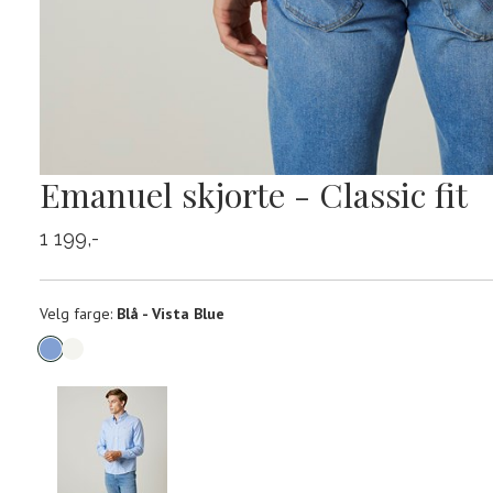
Emanuel skjorte - Classic fit
1 199,-
Velg
Velg farge:
Blå - Vista Blue
farge
Produktdetaljer
Størrels
Få v
Kundeomtaler