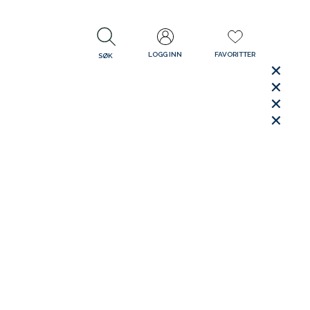
LOGG INN
FAVORITTER
SØK
LUKK
LUKK
Rask levering
Gratis retur
30 dager åpent kjøp
LUKK
LUKK