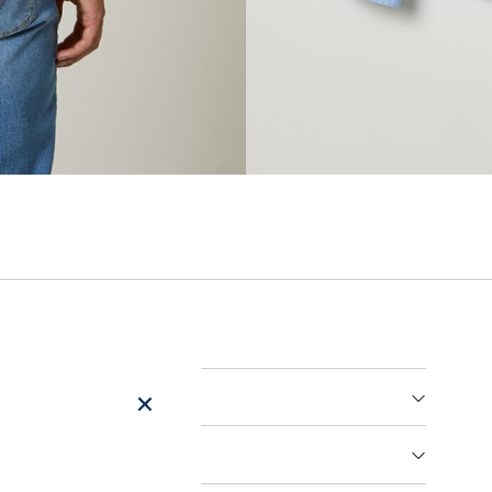
er
arsel