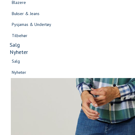
Blazere
Gensere & Cardigans
Bukser & Jeans
Topper & T-skjorter
Pysjamas & Undertøy
Skjorter & Bluser
Tilbehør
Salg
Nyheter
Salg
Nyheter
Salg
Salg
Nyheter
Nyheter