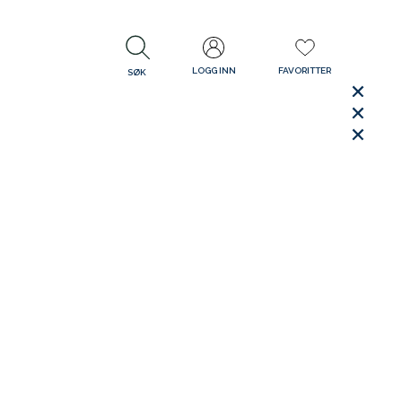
LOGG INN
FAVORITTER
SØK
LUKK
LUKK
Rask levering
Gratis retur
30 dager åpent kjøp
LUKK