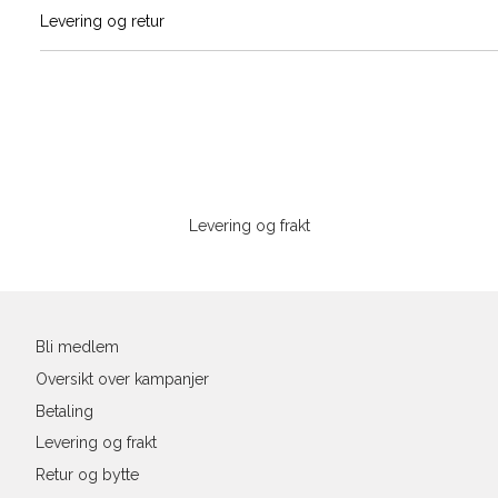
Vi gir beskjed hvis varen kom
Levering og retur
Skjorte guid
stø
L
Classic Fit Shirt, ledig passfor
S
M
Sidebunn
Størrelse
XXXL
Levering og frakt
Halsvidde
Din
Bryst
e-
post
Liv
Bli medlem
Ermlengde*
Oversikt over kampanjer
Betaling
Rygglengde
Levering og frakt
*målt fra senter av nakken
Retur og bytte