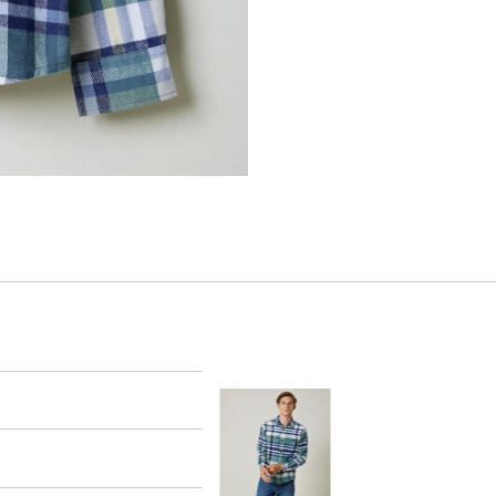
er
arsel