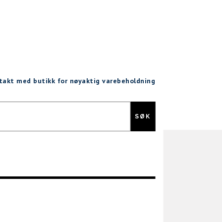
ntakt med butikk for nøyaktig varebeholdning
Gratis retur
SØK