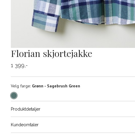
Florian skjortejakke
1 399,-
Velg
Velg farge:
Grønn - Sagebrush Green
farge
Produktdetaljer
Størrels
Få v
Kundeomtaler