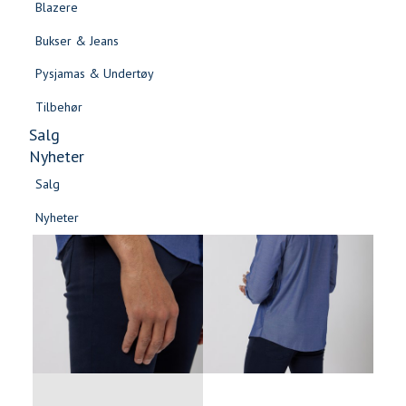
Blazere
Gensere & Cardigans
Bukser & Jeans
Topper & T-skjorter
Pysjamas & Undertøy
Skjorter & Bluser
Tilbehør
Salg
Nyheter
Salg
Nyheter
Salg
Salg
Nyheter
Nyheter