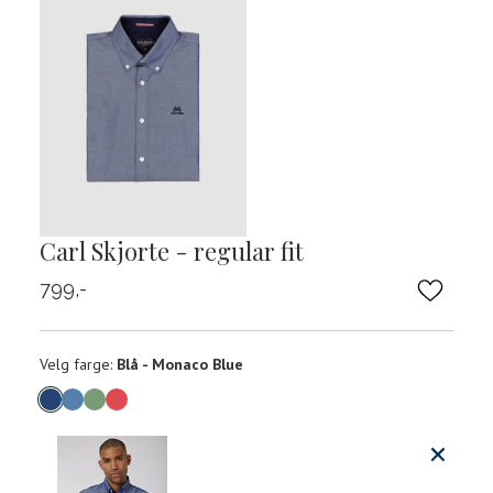
Carl Skjorte - regular fit
799,-
Velg
Velg farge:
Blå - Monaco Blue
farge
Produktdetaljer