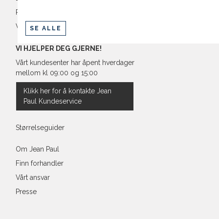
Retur og bytte
Vilkår
SE ALLE
Regular Fit Shirt, normal pass
VI HJELPER DEG GJERNE!
Vårt kundesenter har åpent hverdager
mellom kl 09:00 og 15:00
Størrelse
Klikk her for å kontakte Jean
Paul Kundeservice
Halsvidde
Bryst
Størrelseguider
Liv
Om Jean Paul
Finn forhandler
Ermlengde*
Vårt ansvar
Rygglengde
Presse
*målt fra senter av nakken