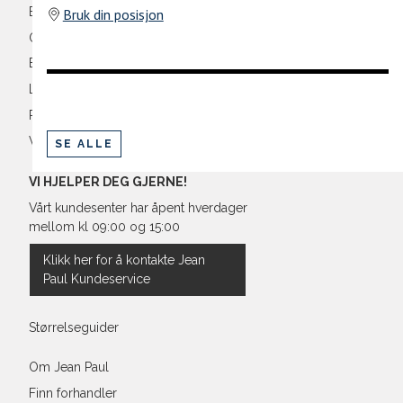
Ermlengde*
Bli medlem
Bruk din posisjon
Oversikt over kampanjer
Rygglengde
Betaling
*målt fra senter av nakken
Levering og frakt
Retur og bytte
Vilkår
SE ALLE
Regular Fit Shirt, normal pass
VI HJELPER DEG GJERNE!
Vårt kundesenter har åpent hverdager
mellom kl 09:00 og 15:00
Størrelse
Klikk her for å kontakte Jean
Paul Kundeservice
Halsvidde
Bryst
Størrelseguider
Liv
Om Jean Paul
Finn forhandler
Ermlengde*