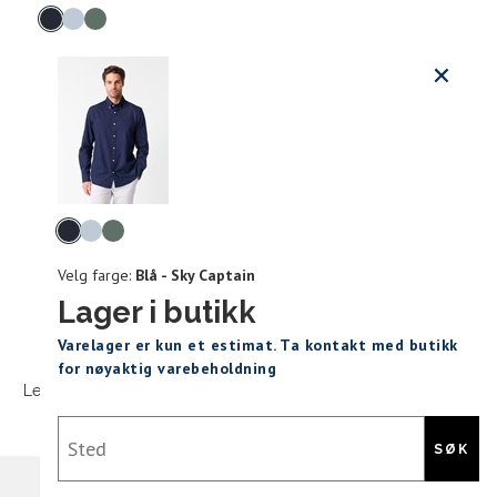
farge
Produktdetaljer
Størrels
Få v
Kundeomtaler
Vi gir beskjed hvis varen kom
Levering og retur
Skjorte guide
stø
Classic Fit Shirt, ledig passfor
Velg
L
farge
Velg farge:
Blå - Sky Captain
S
M
Lager i butikk
Størrelse
Sidebunn
XXXL
Varelager er kun et estimat. Ta kontakt med butikk
Halsvidde
for nøyaktig varebeholdning
Levering og frakt
30 dagers åpent kjøpt
Gratis retur
Bryst
Din
Sted
e-
SØK
Liv
post