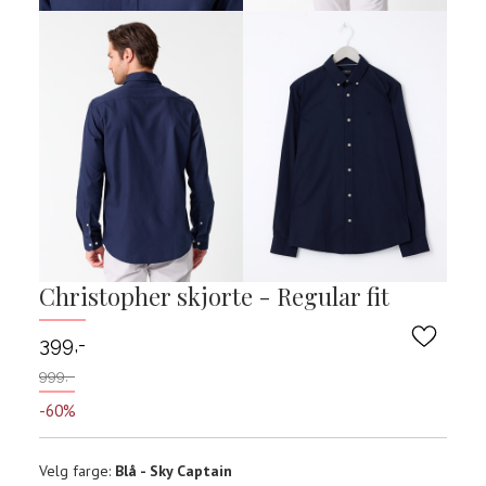
Christopher skjorte - Regular fit
399,-
999,-
-60%
Velg
Velg farge:
Blå - Sky Captain