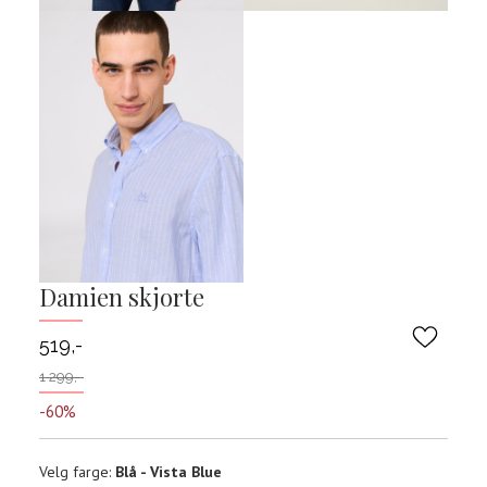
Damien skjorte
519,-
1 299,-
-60%
Velg
Velg farge:
Blå - Vista Blue