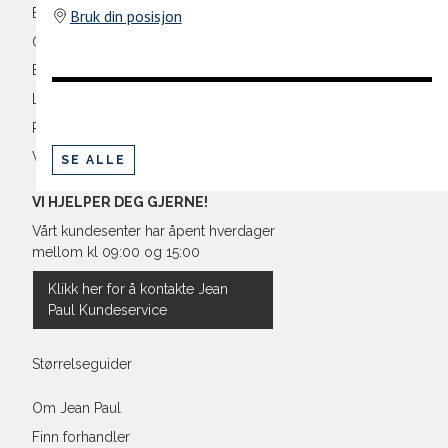
Ermlengde*
Bli medlem
Bruk din posisjon
Oversikt over kampanjer
Rygglengde
Betaling
*målt fra senter av nakken
Levering og frakt
Retur og bytte
Vilkår
SE ALLE
Regular Fit Shirt, normal pass
VI HJELPER DEG GJERNE!
Vårt kundesenter har åpent hverdager
mellom kl 09:00 og 15:00
Størrelse
Klikk her for å kontakte Jean
Paul Kundeservice
Halsvidde
Bryst
Størrelseguider
Liv
Om Jean Paul
Finn forhandler
Ermlengde*