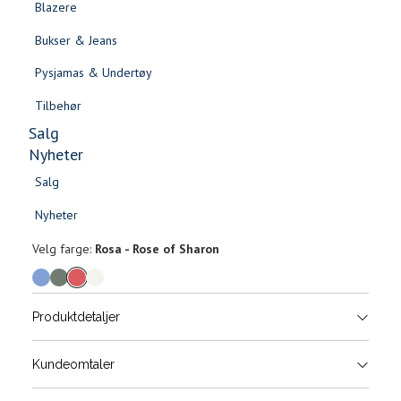
Blazere
Gensere & Cardigans
Bukser & Jeans
Topper & T-skjorter
Pysjamas & Undertøy
Skjorter & Bluser
Tilbehør
Salg
Nyheter
Salg
Dillon linskjorte - Regular - fit
Nyheter
Salg
Salg
1 199,-
Nyheter
Nyheter
Velg
Velg farge:
Rosa - Rose of Sharon
farge
Produktdetaljer
Størrels
Få v
Kundeomtaler
Vi gir beskjed hvis varen kom