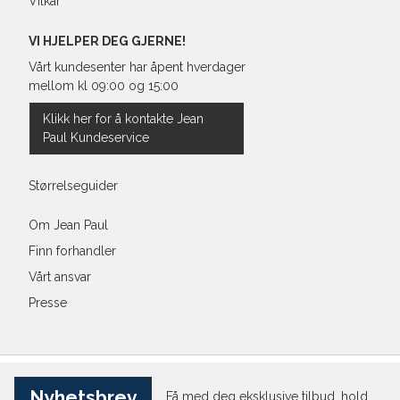
Vilkår
Regular Fit Shirt, normal pass
VI HJELPER DEG GJERNE!
Vårt kundesenter har åpent hverdager
mellom kl 09:00 og 15:00
Størrelse
Klikk her for å kontakte Jean
Paul Kundeservice
Halsvidde
Bryst
Størrelseguider
Liv
Om Jean Paul
Finn forhandler
Ermlengde*
Vårt ansvar
Rygglengde
Presse
*målt fra senter av nakken
Nyhetsbrev
Få med deg eksklusive tilbud, hold