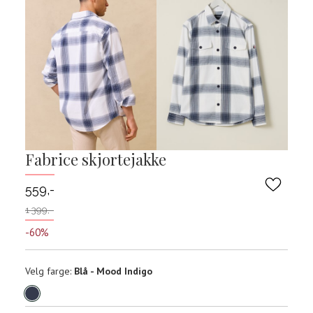
Fabrice skjortejakke
559,-
1 399,-
-60%
Velg
Velg farge:
Blå - Mood Indigo
farge