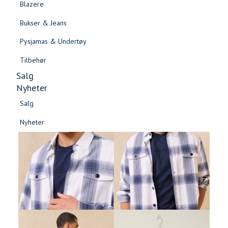
Blazere
Gensere & Cardigans
Bukser & Jeans
Topper & T-skjorter
Pysjamas & Undertøy
Skjorter & Bluser
Tilbehør
Salg
Nyheter
Salg
-60%
Nyheter
Salg
Salg
Nyheter
Nyheter