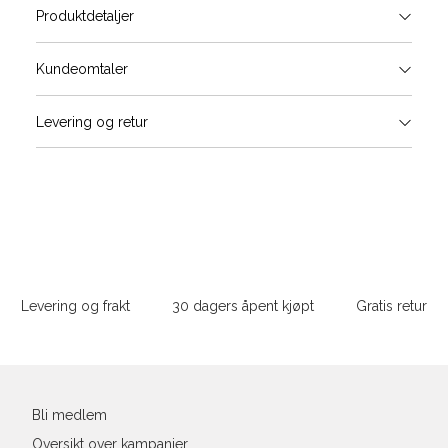
Produktdetaljer
Størrels
Få v
Kundeomtaler
Vi gir beskjed hvis varen kom
Levering og retur
Skjorte guide
stø
Classic Fit Shirt, ledig passfor
L
S
M
Størrelse
Sidebunn
XXXL
Halsvidde
Levering og frakt
30 dagers åpent kjøpt
Gratis retur
Bryst
Din
e-
Liv
post
Ermlengde*
Bli medlem
Oversikt over kampanjer