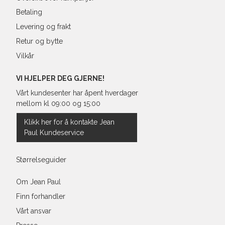
Rygglengde
Betaling
*målt fra senter av nakken
Levering og frakt
Retur og bytte
Vilkår
Regular Fit Shirt, normal pass
VI HJELPER DEG GJERNE!
Vårt kundesenter har åpent hverdager
mellom kl 09:00 og 15:00
Størrelse
Klikk her for å kontakte Jean
Paul Kundeservice
Halsvidde
Bryst
Størrelseguider
Liv
Om Jean Paul
Finn forhandler
Ermlengde*
Vårt ansvar
Rygglengde