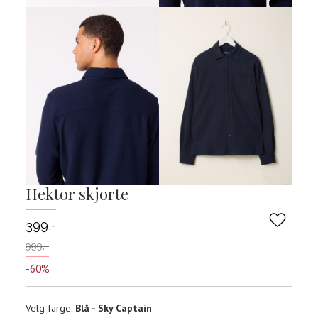
Hektor skjorte
399,-
999,-
-60%
Velg
Velg farge:
Blå - Sky Captain