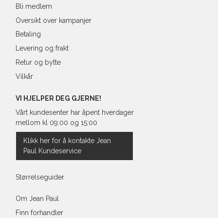
Ermlengde*
Bli medlem
Oversikt over kampanjer
Rygglengde
Betaling
*målt fra senter av nakken
Levering og frakt
Retur og bytte
Vilkår
Regular Fit Shirt, normal pass
VI HJELPER DEG GJERNE!
Vårt kundesenter har åpent hverdager
mellom kl 09:00 og 15:00
Størrelse
Klikk her for å kontakte Jean
Paul Kundeservice
Halsvidde
Bryst
Størrelseguider
Liv
Om Jean Paul
Finn forhandler
Ermlengde*