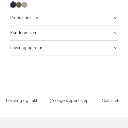
farge
Produktdetaljer
Størrels
Få v
Kundeomtaler
Vi gir beskjed hvis varen kom
Levering og retur
Skjorte guide
stø
Classic Fit Shirt, ledig passfor
L
S
M
Størrelse
Sidebunn
XXXL
Halsvidde
Levering og frakt
30 dagers åpent kjøpt
Gratis retur
Bryst
Din
e-
Liv
post