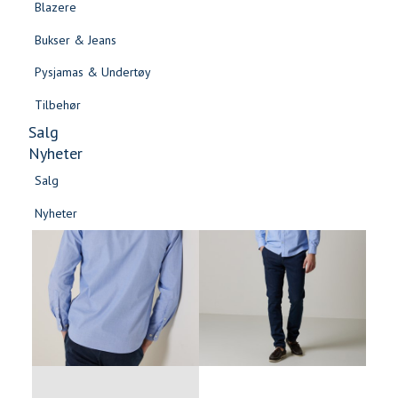
Blazere
Gensere & Cardigans
Bukser & Jeans
Topper & T-skjorter
Pysjamas & Undertøy
Skjorter & Bluser
Tilbehør
Salg
Nyheter
Salg
Nyheter
Salg
Salg
Nyheter
Nyheter