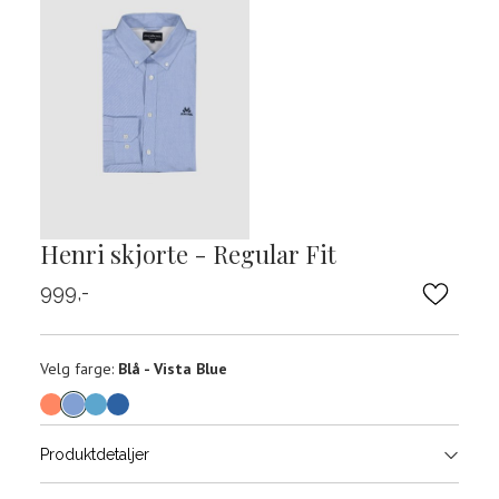
Henri skjorte - Regular Fit
999,-
Velg
Velg farge:
Blå - Vista Blue
farge
Produktdetaljer