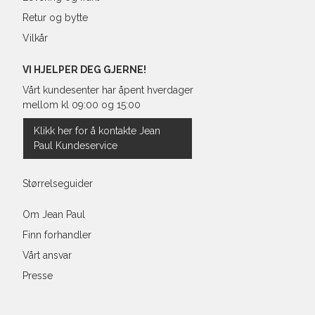
Retur og bytte
Vilkår
Regular Fit Shirt, normal pass
VI HJELPER DEG GJERNE!
Vårt kundesenter har åpent hverdager
mellom kl 09:00 og 15:00
Størrelse
Klikk her for å kontakte Jean
Paul Kundeservice
Halsvidde
Bryst
Størrelseguider
Liv
Om Jean Paul
Finn forhandler
Ermlengde*
Vårt ansvar
Rygglengde
Presse
*målt fra senter av nakken