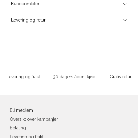
Størrels
Få v
Kundeomtaler
Vi gir beskjed hvis varen kom
Levering og retur
Skjorte guide
stø
Classic Fit Shirt, ledig passfor
L
S
M
Størrelse
Sidebunn
XXXL
Halsvidde
Levering og frakt
30 dagers åpent kjøpt
Gratis retur
Bryst
Din
e-
Liv
post
Ermlengde*
Bli medlem
Oversikt over kampanjer
Rygglengde
Betaling
*målt fra senter av nakken
Levering og frakt