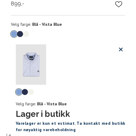
899,-
Velg
Velg farge:
Blå - Vista Blue
farge
Produktdetaljer
Størrels
Få v
Kundeomtaler
Vi gir beskjed hvis varen kom
Levering og retur
Skjorte guide
stø
Classic Fit Shirt, ledig passfor
Velg
L
farge
Velg farge:
Blå - Vista Blue
S
M
Lager i butikk
Størrelse
Sidebunn
XXXL
Varelager er kun et estimat. Ta kontakt med butikk
Halsvidde
for nøyaktig varebeholdning
Levering og frakt
30 dagers åpent kjøpt
Gratis retur