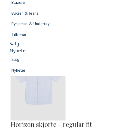
Blazere
Gensere & Cardigans
Bukser & Jeans
Topper & T-skjorter
Pysjamas & Undertøy
Skjorter & Bluser
Tilbehør
Salg
Nyheter
Salg
Nyheter
Salg
Salg
Nyheter
Nyheter
Horizon skjorte - regular fit