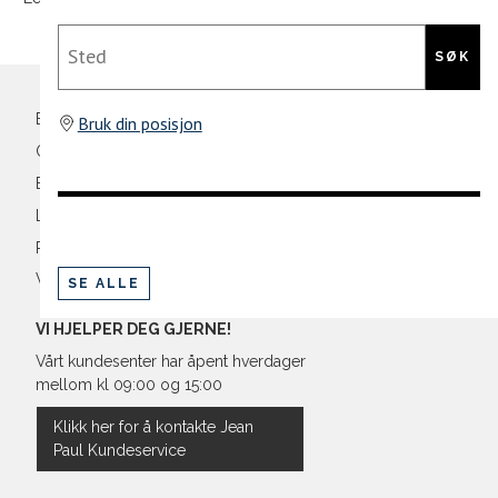
Bryst
Din
Sted
e-
SØK
Liv
post
Ermlengde*
Bli medlem
Bruk din posisjon
Oversikt over kampanjer
Rygglengde
Betaling
*målt fra senter av nakken
Levering og frakt
Retur og bytte
Vilkår
SE ALLE
Regular Fit Shirt, normal pass
VI HJELPER DEG GJERNE!
Vårt kundesenter har åpent hverdager
mellom kl 09:00 og 15:00
Størrelse
Klikk her for å kontakte Jean
Paul Kundeservice
Halsvidde