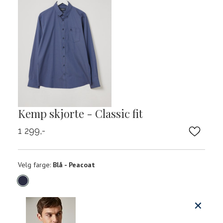
Kemp skjorte - Classic fit
1 299,-
Velg
Velg farge:
Blå - Peacoat
farge
Produktdetaljer