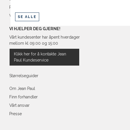
Retur og bytte
Vilkår
SE ALLE
Regular Fit Shirt, normal pass
VI HJELPER DEG GJERNE!
Vårt kundesenter har åpent hverdager
mellom kl 09:00 og 15:00
Størrelse
Klikk her for å kontakte Jean
Paul Kundeservice
Halsvidde
Bryst
Størrelseguider
Liv
Om Jean Paul
Finn forhandler
Ermlengde*
Vårt ansvar
Rygglengde
Presse
*målt fra senter av nakken