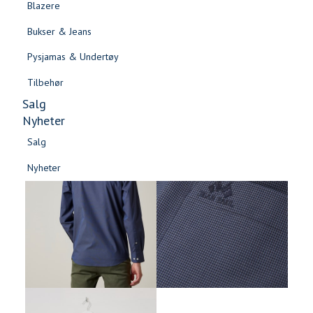
Blazere
Gensere & Cardigans
Bukser & Jeans
Topper & T-skjorter
Pysjamas & Undertøy
Skjorter & Bluser
Tilbehør
Salg
Nyheter
Salg
Nyheter
Salg
Salg
Nyheter
Nyheter